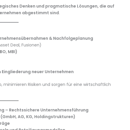
egisches Denken und pragmatische Lösungen, die auf
Unternehmen abgestimmt sind
.
Unternehmensübernahmen & Nachfolgeplanung
Asset Deal, Fusionen)
BO, MBI)
n Eingliederung neuer Unternehmen
b, minimieren Risiken und sorgen für eine wirtschaftlich
ung – Rechtssichere Unternehmensführung
(GmbH, AG, KG, Holdingstrukturen)
träge