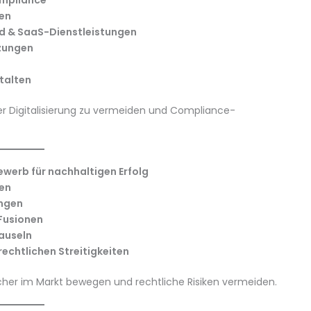
ompliance
en
ud & SaaS-Dienstleistungen
tzungen
talten
 der Digitalisierung zu vermeiden und Compliance-
ewerb für nachhaltigen Erfolg
en
ngen
 Fusionen
auseln
echtlichen Streitigkeiten
icher im Markt bewegen und rechtliche Risiken vermeiden.