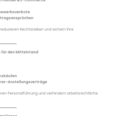
en Handel & E-Commerce
bewerbsverbote
rtragsansprüchen
reduzieren Rechtsrisiken und sichern Ihre
 für den Mittelstand
n
enskäufen
hrer-Anstellungsverträge
eren Personalführung und verhindern arbeitsrechtliche