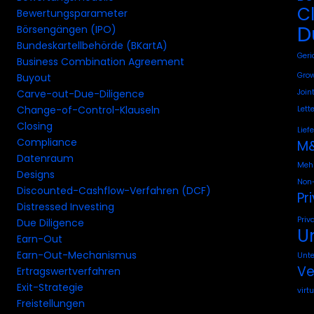
C
Bewertungsparameter
D
Börsengängen (IPO)
Bundeskartellbehörde (BKartA)
Geri
Business Combination Agreement
Grow
Buyout
Join
Carve-out-Due-Diligence
Change-of-Control-Klauseln
Lette
Closing
Lief
Compliance
M&
Datenraum
Mehr
Designs
Non-
Discounted-Cashflow-Verfahren (DCF)
Pr
Distressed Investing
Priv
Due Diligence
U
Earn-Out
Earn-Out-Mechanismus
Unt
Ve
Ertragswertverfahren
Exit-Strategie
virt
Freistellungen