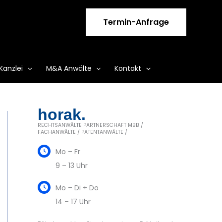
Termin-Anfrage
Kanzlei
M&A Anwälte
Kontakt
horak.
RECHTSANWÄLTE PARTNERSCHAFT MBB /
FACHANWÄLTE / PATENTANWÄLTE /
Mo – Fr
9 – 13 Uhr
Mo – Di + Do
14 – 17 Uhr