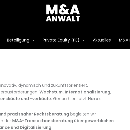
Beteiligung
Private Equity (PE)
Aktuelles
M&A 
nnovativ, dynamisch und zukunftsorientiert.
 Herausforderungen:
Wachstum, Internationalisierung,
menskäufe und -verkäufe
. Genau hier setzt
Horak
und praxisnaher Rechtsberatung
begleiten wir
on der
M&A-Transaktionsberatung über gewerblichen
ance und Digitalisierung.