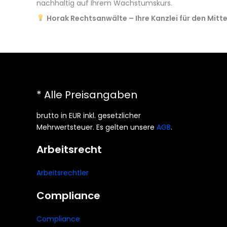
nachhaltig auf Ihrem Wachstumskurs.
Horak Rechtsanwälte – Ihre Kanzlei für den Mitte
* Alle Preisangaben
brutto in EUR inkl. gesetzlicher
Mehrwertsteuer. Es gelten unsere
AGB
.
Arbeitsrecht
Arbeitsrechtler
Compliance
Compliance