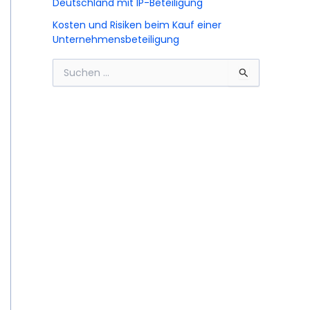
Deutschland mit IP-Beteiligung
Kosten und Risiken beim Kauf einer
Unternehmensbeteiligung
S
u
c
h
e
n
n
a
c
h
: