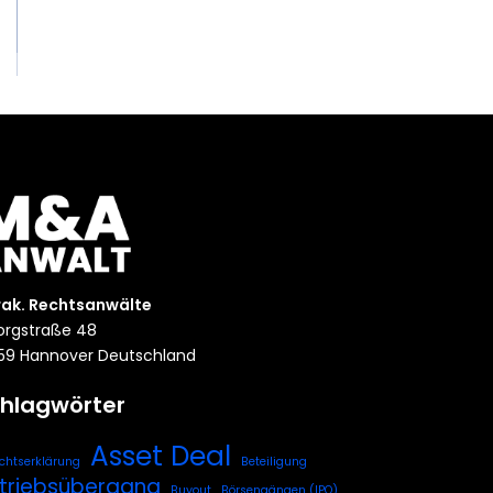
rak. Rechtsanwälte
rgstraße 48
59 Hannover Deutschland
hlagwörter
Asset Deal
chtserklärung
Beteiligung
triebsübergang
Buyout
Börsengängen (IPO)