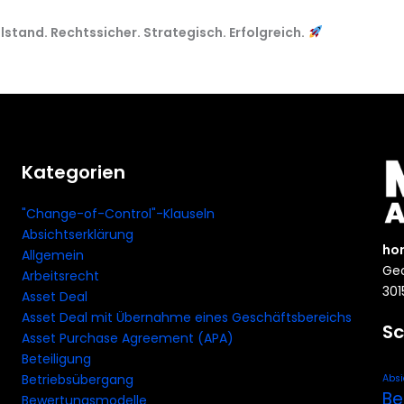
lstand. Rechtssicher. Strategisch. Erfolgreich.
Kategorien
"Change-of-Control"-Klauseln
Absichtserklärung
ho
Allgemein
Geo
Arbeitsrecht
301
Asset Deal
Asset Deal mit Übernahme eines Geschäftsbereichs
Sc
Asset Purchase Agreement (APA)
Beteiligung
Betriebsübergang
Absi
Be
Bewertungsmodelle