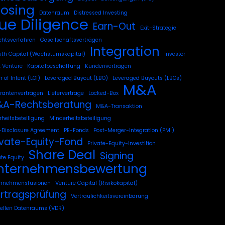
losing
Datenraum
Distressed Investing
ue Diligence
Earn-Out
Exit-Strategie
chtsverfahren
Gesellschaftsverträgen
Integration
th Capital (Wachstumskapital)
Investor
t Venture
Kapitalbeschaffung
Kundenverträgen
r of Intent (LOI)
Leveraged Buyout (LBO)
Leveraged Buyouts (LBOs)
M&A
erantenverträgen
Lieferverträge
Locked-Box
A-Rechtsberatung
M&A-Transaktion
heitsbeteiligung
Minderheitsbeteiligung
Disclosure Agreement
PE-Fonds
Post-Merger-Integration (PMI)
ivate-Equity-Fond
Private-Equity-Investition
Share Deal
Signing
ate Equity
nternehmensbewertung
ernehmensfusionen
Venture Capital (Risikokapital)
rtragsprüfung
Vertraulichkeitsvereinbarung
uellen Datenraums (VDR)