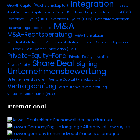
Integration
Growth Capital (Wachstumskapital)
Investor
Joint Venture
Kapitalbeschaffung
Kundenverträgen
Letter of Intent (LOI)
Leveraged Buyout (LBO)
Leveraged Buyouts (LBOs)
Lieferantenverträgen
M&A
Lieferverträge
Locked-Box
M&A-Rechtsberatung
M&A-Transaktion
Mehrheitsbeteiligung
Minderheitsbeteiligung
Non-Disclosure Agreement
PE-Fonds
Post-Merger-Integration (PMI)
Private-Equity-Fond
Private-Equity-Investition
Share Deal
Signing
Private Equity
Unternehmensbewertung
Unternehmensfusionen
Venture Capital (Risikokapital)
Vertragsprüfung
Vertraulichkeitsvereinbarung
virtuellen Datenraums (VDR)
International
German
English