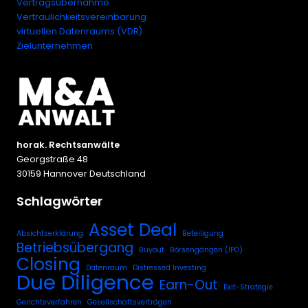
Vertragsübernahme
Vertraulichkeitsvereinbarung
virtuellen Datenraums (VDR)
Zielunternehmen
horak. Rechtsanwälte
Georgstraße 48
30159 Hannover Deutschland
Schlagwörter
Asset Deal
Absichtserklärung
Beteiligung
Betriebsübergang
Buyout
Börsengängen (IPO)
Closing
Datenraum
Distressed Investing
Due Diligence
Earn-Out
Exit-Strategie
Gerichtsverfahren
Gesellschaftsverträgen