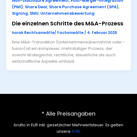
Non-Disclosure Agreement
,
Post-Merger-Integration
(PMI)
,
Share Deal
,
Share Purchase Agreement (SPA)
,
Signing
,
SMU
,
Unternehmensbewertung
Die einzelnen Schritte des M&A-Prozess
horak Rechtsanwälte/ Fachanwälte
/
4. Februar 2025
Eine M&A-Transaktion (Unternehmensübernahme oder -
fusion) ist ein komplexer, mehrstufiger Prozess, der
sowohl strategische, rechtliche, steuerliche als auch
wirtschaftliche Aspekte umfasst.
* Alle Preisangaben
brutto in EUR inkl. gesetzlicher Mehrwertsteuer. Es gelten
unsere
AGB
.