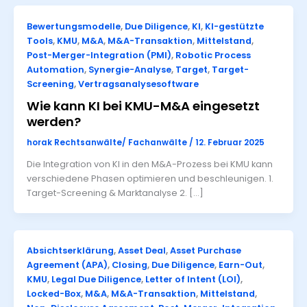
Bewertungsmodelle
,
Due Diligence
,
KI
,
KI-gestützte
Tools
,
KMU
,
M&A
,
M&A-Transaktion
,
Mittelstand
,
Post-Merger-Integration (PMI)
,
Robotic Process
Automation
,
Synergie-Analyse
,
Target
,
Target-
Screening
,
Vertragsanalysesoftware
Wie kann KI bei KMU-M&A eingesetzt
werden?
horak Rechtsanwälte/ Fachanwälte
/
12. Februar 2025
Die Integration von KI in den M&A-Prozess bei KMU kann
verschiedene Phasen optimieren und beschleunigen. 1.
Target-Screening & Marktanalyse 2. […]
Absichtserklärung
,
Asset Deal
,
Asset Purchase
Agreement (APA)
,
Closing
,
Due Diligence
,
Earn-Out
,
KMU
,
Legal Due Diligence
,
Letter of Intent (LOI)
,
Locked-Box
,
M&A
,
M&A-Transaktion
,
Mittelstand
,