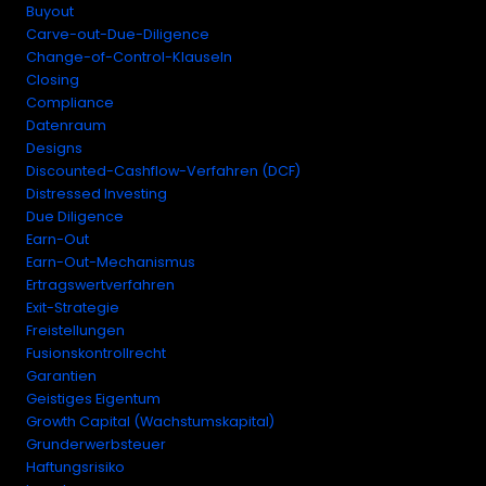
Buyout
Carve-out-Due-Diligence
Change-of-Control-Klauseln
Closing
Compliance
Datenraum
Designs
Discounted-Cashflow-Verfahren (DCF)
Distressed Investing
Due Diligence
Earn-Out
Earn-Out-Mechanismus
Ertragswertverfahren
Exit-Strategie
Freistellungen
Fusionskontrollrecht
Garantien
Geistiges Eigentum
Growth Capital (Wachstumskapital)
Grunderwerbsteuer
Haftungsrisiko