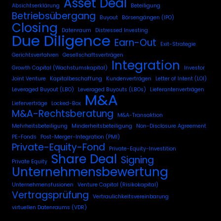
Asset Deal
Absichtserklärung
Beteiligung
Betriebsübergang
Buyout
Börsengängen (IPO)
Closing
Datenraum
Distressed Investing
Due Diligence
Earn-Out
Exit-Strategie
Gerichtsverfahren
Gesellschaftsverträgen
Integration
Growth Capital (Wachstumskapital)
Investor
Joint Venture
Kapitalbeschaffung
Kundenverträgen
Letter of Intent (LOI)
Leveraged Buyout (LBO)
Leveraged Buyouts (LBOs)
Lieferantenverträgen
M&A
Lieferverträge
Locked-Box
M&A-Rechtsberatung
M&A-Transaktion
Mehrheitsbeteiligung
Minderheitsbeteiligung
Non-Disclosure Agreement
PE-Fonds
Post-Merger-Integration (PMI)
Private-Equity-Fond
Private-Equity-Investition
Share Deal
Signing
Private Equity
Unternehmensbewertung
Unternehmensfusionen
Venture Capital (Risikokapital)
Vertragsprüfung
Vertraulichkeitsvereinbarung
virtuellen Datenraums (VDR)