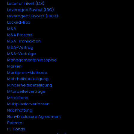
Letter of Intent (LOI)
Leveraged Buyout (LBO)
Leveraged Buyouts (LBOs)
Locked-Box
M&A
M&A Prozess
M&A-Transaktion
M&A-Vertrag
M&A-Verträge
Managementphilosophie
Marken
Marktpreis-Methode
Mehrheitsbeteiligung
Minderheitsbeteiligung
Mitarbeiterverträge
Mittelstand
Multiplikatorverfahren
Nachhaftung
Non-Disclosure Agreement
Patente
PE-Fonds