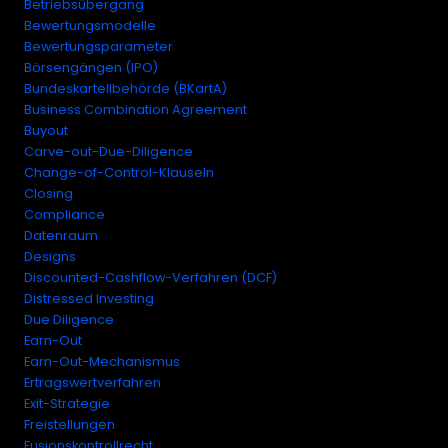
Betriebsübergang
Bewertungsmodelle
Bewertungsparameter
Börsengängen (IPO)
Bundeskartellbehörde (BKartA)
Business Combination Agreement
Buyout
Carve-out-Due-Diligence
Change-of-Control-Klauseln
Closing
Compliance
Datenraum
Designs
Discounted-Cashflow-Verfahren (DCF)
Distressed Investing
Due Diligence
Earn-Out
Earn-Out-Mechanismus
Ertragswertverfahren
Exit-Strategie
Freistellungen
Fusionskontrollrecht