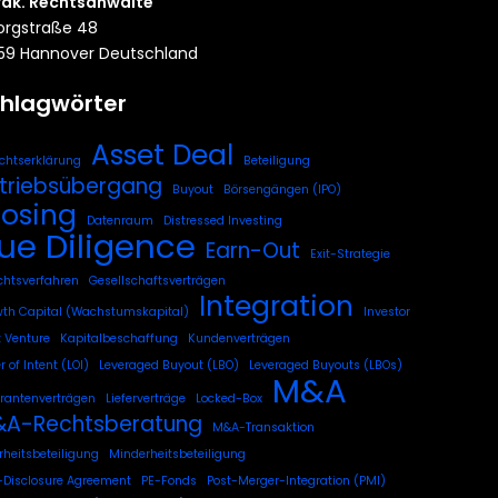
rak. Rechtsanwälte
rgstraße 48
59 Hannover Deutschland
hlagwörter
Asset Deal
chtserklärung
Beteiligung
triebsübergang
Buyout
Börsengängen (IPO)
losing
Datenraum
Distressed Investing
ue Diligence
Earn-Out
Exit-Strategie
chtsverfahren
Gesellschaftsverträgen
Integration
th Capital (Wachstumskapital)
Investor
t Venture
Kapitalbeschaffung
Kundenverträgen
r of Intent (LOI)
Leveraged Buyout (LBO)
Leveraged Buyouts (LBOs)
M&A
erantenverträgen
Lieferverträge
Locked-Box
A-Rechtsberatung
M&A-Transaktion
heitsbeteiligung
Minderheitsbeteiligung
Disclosure Agreement
PE-Fonds
Post-Merger-Integration (PMI)