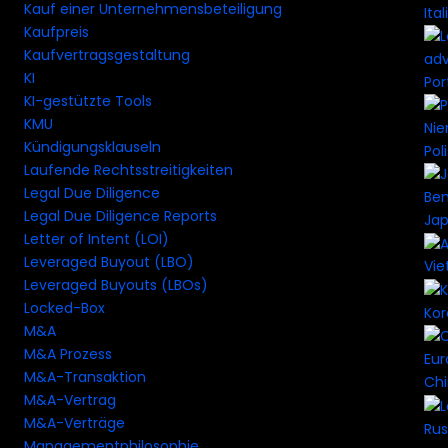
Kauf einer Unternehmensbeteiligung
Ital
Kaufpreis
Kaufvertragsgestaltung
KI
Por
KI-gestützte Tools
KMU
Kündigungsklauseln
Pol
Laufende Rechtsstreitigkeiten
Legal Due Diligence
Legal Due Diligence Reports
Ja
Letter of Intent (LOI)
Leveraged Buyout (LBO)
Vi
Leveraged Buyouts (LBOs)
Locked-Box
Ko
M&A
M&A Prozess
M&A-Transaktion
Ch
M&A-Vertrag
M&A-Verträge
Rus
Managementphilosophie