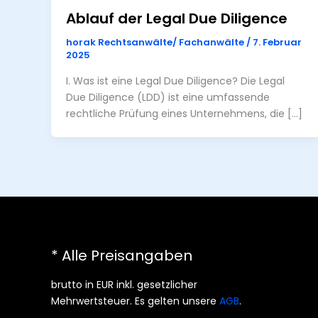
Ablauf der Legal Due Diligence
horak Rechtsanwälte/ Fachanwälte
/
7. Februar
2025
I. Was ist eine Legal Due Diligence? Die Legal
Due Diligence (LDD) ist eine umfassende
rechtliche Prüfung eines Unternehmens, die […]
* Alle Preisangaben
brutto in EUR inkl. gesetzlicher
Mehrwertsteuer. Es gelten unsere
AGB
.