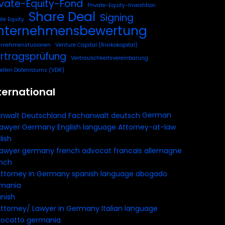
ivate-Equity-Fond
Private-Equity-Investition
Share Deal
Signing
ate Equity
nternehmensbewertung
ernehmensfusionen
Venture Capital (Risikokapital)
rtragsprüfung
Vertraulichkeitsvereinbarung
uellen Datenraums (VDR)
ternational
German
lish
nch
nish