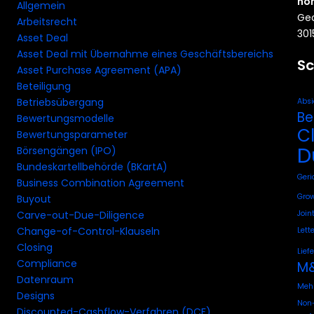
ho
Allgemein
Geo
Arbeitsrecht
301
Asset Deal
Asset Deal mit Übernahme eines Geschäftsbereichs
Sc
Asset Purchase Agreement (APA)
Beteiligung
Betriebsübergang
Absi
Be
Bewertungsmodelle
C
Bewertungsparameter
D
Börsengängen (IPO)
Bundeskartellbehörde (BKartA)
Geri
Business Combination Agreement
Grow
Buyout
Join
Carve-out-Due-Diligence
Change-of-Control-Klauseln
Lette
Closing
Lief
Compliance
M&
Datenraum
Mehr
Designs
Non-
Discounted-Cashflow-Verfahren (DCF)