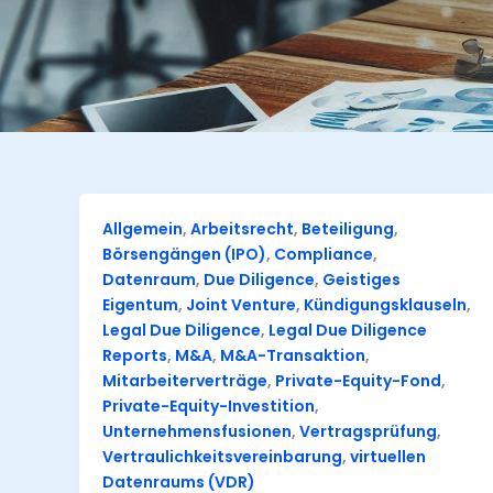
Allgemein
,
Arbeitsrecht
,
Beteiligung
,
Börsengängen (IPO)
,
Compliance
,
Datenraum
,
Due Diligence
,
Geistiges
Eigentum
,
Joint Venture
,
Kündigungsklauseln
,
Legal Due Diligence
,
Legal Due Diligence
Reports
,
M&A
,
M&A-Transaktion
,
Mitarbeiterverträge
,
Private-Equity-Fond
,
Private-Equity-Investition
,
Unternehmensfusionen
,
Vertragsprüfung
,
Vertraulichkeitsvereinbarung
,
virtuellen
Datenraums (VDR)