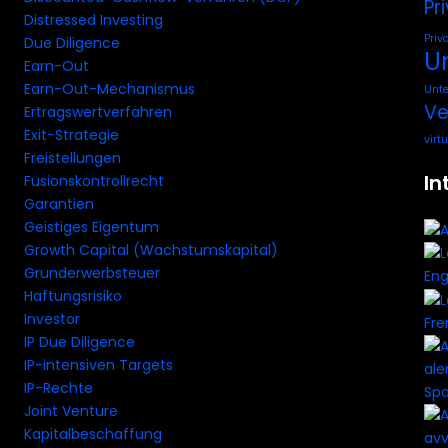
Pr
Distressed Investing
Priv
Due Diligence
U
Earn-Out
Earn-Out-Mechanismus
Unt
Ve
Ertragswertverfahren
Exit-Strategie
virt
Freistellungen
In
Fusionskontrollrecht
Garantien
Geistiges Eigentum
Growth Capital (Wachstumskapital)
Grunderwerbsteuer
Eng
Haftungsrisiko
Investor
Fre
IP Due Diligence
IP-intensiven Targets
IP-Rechte
Spa
Joint Venture
Kapitalbeschaffung