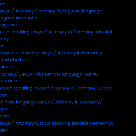
ian
tuguese
ish
panese
etnamese
rean
inese
sian