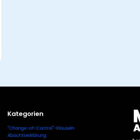
Kategorien
"Change-of-Control"-Klauseln
Absichtserklärung