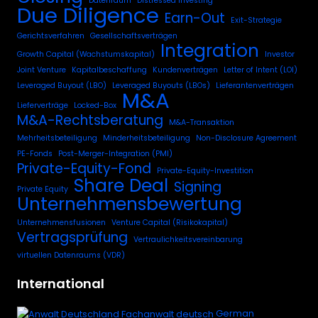
Datenraum
Distressed Investing
Due Diligence
Earn-Out
Exit-Strategie
Gerichtsverfahren
Gesellschaftsverträgen
Integration
Growth Capital (Wachstumskapital)
Investor
Joint Venture
Kapitalbeschaffung
Kundenverträgen
Letter of Intent (LOI)
Leveraged Buyout (LBO)
Leveraged Buyouts (LBOs)
Lieferantenverträgen
M&A
Lieferverträge
Locked-Box
M&A-Rechtsberatung
M&A-Transaktion
Mehrheitsbeteiligung
Minderheitsbeteiligung
Non-Disclosure Agreement
PE-Fonds
Post-Merger-Integration (PMI)
Private-Equity-Fond
Private-Equity-Investition
Share Deal
Signing
Private Equity
Unternehmensbewertung
Unternehmensfusionen
Venture Capital (Risikokapital)
Vertragsprüfung
Vertraulichkeitsvereinbarung
virtuellen Datenraums (VDR)
International
German