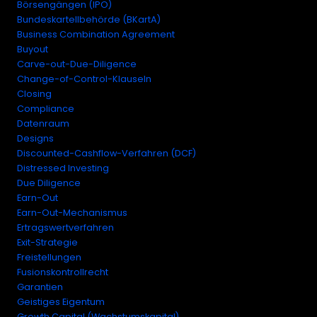
Börsengängen (IPO)
Bundeskartellbehörde (BKartA)
Business Combination Agreement
Buyout
Carve-out-Due-Diligence
Change-of-Control-Klauseln
Closing
Compliance
Datenraum
Designs
Discounted-Cashflow-Verfahren (DCF)
Distressed Investing
Due Diligence
Earn-Out
Earn-Out-Mechanismus
Ertragswertverfahren
Exit-Strategie
Freistellungen
Fusionskontrollrecht
Garantien
Geistiges Eigentum
Growth Capital (Wachstumskapital)