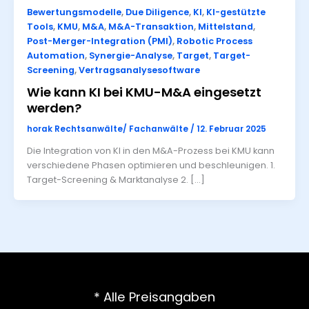
Bewertungsmodelle
,
Due Diligence
,
KI
,
KI-gestützte
Tools
,
KMU
,
M&A
,
M&A-Transaktion
,
Mittelstand
,
Post-Merger-Integration (PMI)
,
Robotic Process
Automation
,
Synergie-Analyse
,
Target
,
Target-
Screening
,
Vertragsanalysesoftware
Wie kann KI bei KMU-M&A eingesetzt
werden?
horak Rechtsanwälte/ Fachanwälte
/
12. Februar 2025
Die Integration von KI in den M&A-Prozess bei KMU kann
verschiedene Phasen optimieren und beschleunigen. 1.
Target-Screening & Marktanalyse 2. […]
* Alle Preisangaben