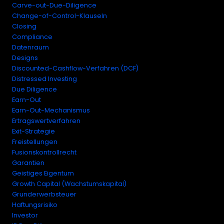
Carve-out-Due-Diligence
Change-of-Control-Klauseln
Closing
Compliance
Datenraum
Designs
Discounted-Cashflow-Verfahren (DCF)
Distressed Investing
Due Diligence
Earn-Out
Earn-Out-Mechanismus
Ertragswertverfahren
Exit-Strategie
Freistellungen
Fusionskontrollrecht
Garantien
Geistiges Eigentum
Growth Capital (Wachstumskapital)
Grunderwerbsteuer
Haftungsrisiko
Investor