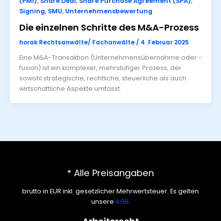
(PMI)
,
Share Deal
,
Share Purchase Agreement (SPA)
,
Signing
,
SMU
,
Unternehmensbewertung
Die einzelnen Schritte des M&A-Prozess
horak Rechtsanwälte/ Fachanwälte
/
4. Februar 2025
Eine M&A-Transaktion (Unternehmensübernahme oder -
fusion) ist ein komplexer, mehrstufiger Prozess, der
sowohl strategische, rechtliche, steuerliche als auch
wirtschaftliche Aspekte umfasst.
* Alle Preisangaben
brutto in EUR inkl. gesetzlicher Mehrwertsteuer. Es gelten
unsere
AGB
.