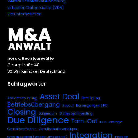
Vertraulichkeitsvereinbarung
virtuellen Datenraums (VDR)
Zielunternehmen
horak. Rechtsanwälte
Georgstraße 48
30159 Hannover Deutschland
Schlagwörter
Asset Deal
Absichtserklärung
Beteiligung
Betriebsübergang
Buyout
Börsengängen (IPO)
Closing
Datenraum
Distressed Investing
Due Diligence
Earn-Out
Exit-Strategie
Gerichtsverfahren
Gesellschaftsverträgen
Integration
Growth Capital (Wachstumskapital)
Investor