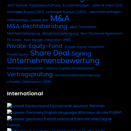
Joint Venture
Kapitalbeschaffung
Kundenverträgen
Letter of Intent (LOI)
Leveraged Buyout (LBO)
Leveraged Buyouts (LBOs)
Lieferantenverträgen
M&A
Lieferverträge
Locked-Box
M&A-Rechtsberatung
M&A-Transaktion
Mehrheitsbeteiligung
Minderheitsbeteiligung
Non-Disclosure Agreement
PE-Fonds
Post-Merger-Integration (PMI)
Private-Equity-Fond
Private-Equity-Investition
Share Deal
Signing
Private Equity
Unternehmensbewertung
Unternehmensfusionen
Venture Capital (Risikokapital)
Vertragsprüfung
Vertraulichkeitsvereinbarung
virtuellen Datenraums (VDR)
International
German
English
French