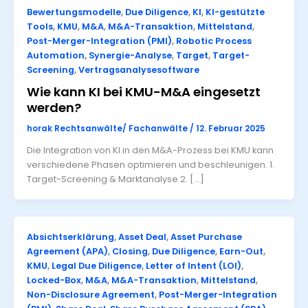
Bewertungsmodelle
,
Due Diligence
,
KI
,
KI-gestützte
Tools
,
KMU
,
M&A
,
M&A-Transaktion
,
Mittelstand
,
Post-Merger-Integration (PMI)
,
Robotic Process
Automation
,
Synergie-Analyse
,
Target
,
Target-
Screening
,
Vertragsanalysesoftware
Wie kann KI bei KMU-M&A eingesetzt
werden?
horak Rechtsanwälte/ Fachanwälte
/
12. Februar 2025
Die Integration von KI in den M&A-Prozess bei KMU kann
verschiedene Phasen optimieren und beschleunigen. 1.
Target-Screening & Marktanalyse 2. […]
Absichtserklärung
,
Asset Deal
,
Asset Purchase
Agreement (APA)
,
Closing
,
Due Diligence
,
Earn-Out
,
KMU
,
Legal Due Diligence
,
Letter of Intent (LOI)
,
Locked-Box
,
M&A
,
M&A-Transaktion
,
Mittelstand
,
Non-Disclosure Agreement
,
Post-Merger-Integration