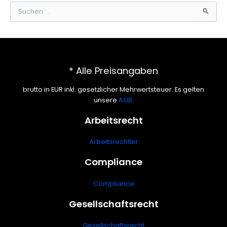
S
u
c
h
e
n
n
* Alle Preisangaben
a
c
brutto in EUR inkl. gesetzlicher Mehrwertsteuer. Es gelten
h
unsere
AGB
.
:
Arbeitsrecht
Arbeitsrechtler
Compliance
Compliance
Gesellschaftsrecht
Gesellschaftsrecht