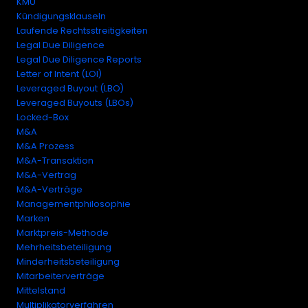
KMU
Kündigungsklauseln
Laufende Rechtsstreitigkeiten
Legal Due Diligence
Legal Due Diligence Reports
Letter of Intent (LOI)
Leveraged Buyout (LBO)
Leveraged Buyouts (LBOs)
Locked-Box
M&A
M&A Prozess
M&A-Transaktion
M&A-Vertrag
M&A-Verträge
Managementphilosophie
Marken
Marktpreis-Methode
Mehrheitsbeteiligung
Minderheitsbeteiligung
Mitarbeiterverträge
Mittelstand
Multiplikatorverfahren