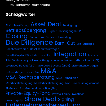
30159 Hannover Deutschland
Schlagwörter
Asset Deal
Absichtserklärung
Beteiligung
Betriebsübergang
Buyout
Börsengängen (IPO)
Closing
Datenraum
Distressed Investing
Due Diligence
Earn-Out
Exit-Strategie
Gerichtsverfahren
Gesellschaftsverträgen
Integration
Growth Capital (Wachstumskapital)
Investor
Joint Venture
Kapitalbeschaffung
Kundenverträgen
Letter of Intent (LOI)
Leveraged Buyout (LBO)
Leveraged Buyouts (LBOs)
Lieferantenverträgen
M&A
Lieferverträge
Locked-Box
M&A-Rechtsberatung
M&A-Transaktion
Mehrheitsbeteiligung
Minderheitsbeteiligung
Non-Disclosure Agreement
PE-Fonds
Post-Merger-Integration (PMI)
Private-Equity-Fond
Private-Equity-Investition
Share Deal
Signing
Private Equity
Unternehmensbewertung