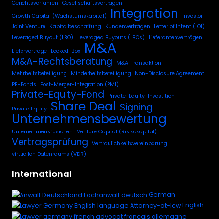
Gerichtsverfahren
Gesellschaftsverträgen
Integration
Growth Capital (Wachstumskapital)
Investor
Joint Venture
Kapitalbeschaffung
Kundenverträgen
Letter of Intent (LOI)
Leveraged Buyout (LBO)
Leveraged Buyouts (LBOs)
Lieferantenverträgen
M&A
Lieferverträge
Locked-Box
M&A-Rechtsberatung
M&A-Transaktion
Mehrheitsbeteiligung
Minderheitsbeteiligung
Non-Disclosure Agreement
PE-Fonds
Post-Merger-Integration (PMI)
Private-Equity-Fond
Private-Equity-Investition
Share Deal
Signing
Private Equity
Unternehmensbewertung
Unternehmensfusionen
Venture Capital (Risikokapital)
Vertragsprüfung
Vertraulichkeitsvereinbarung
virtuellen Datenraums (VDR)
International
German
English