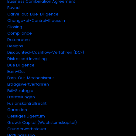
Business Combination Agreement
Buyout
Carve-out-Due-Diligence
Change-of-Control-Klauseln
Closing
Compliance
Datenraum
Designs
Discounted-Cashflow-Verfahren (DCF)
Distressed Investing
Due Diligence
Earn-Out
Earn-Out-Mechanismus
Ertragswertverfahren
Exit-Strategie
Freistellungen
Fusionskontrollrecht
Garantien
Geistiges Eigentum
Growth Capital (Wachstumskapital)
Grunderwerbsteuer
Haftungsrisiko