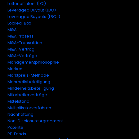
Letter of Intent (LOI)
Leveraged Buyout (LBO)
Leveraged Buyouts (LBOs)
Locked-Box
M&A
M&A Prozess
M&A-Transaktion
M&A-Vertrag
M&A-Verträge
Managementphilosophie
Marken
Marktpreis-Methode
Mehrheitsbeteiligung
Minderheitsbeteiligung
Mitarbeiterverträge
Mittelstand
Multiplikatorverfahren
Nachhaftung
Non-Disclosure Agreement
Patente
PE-Fonds