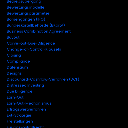
Betriebsübergang
Bewertungsmodelle
Bewertungsparameter
Börsengängen (IPO)
Bundeskartellbehörde (BKartA)
Business Combination Agreement
Buyout
Carve-out-Due-Diligence
Change-of-Control-Klauseln
Closing
Compliance
Datenraum
Designs
Discounted-Cashflow-Verfahren (DCF)
Distressed Investing
Due Diligence
Earn-Out
Earn-Out-Mechanismus
Ertragswertverfahren
Exit-Strategie
Freistellungen
Fusionskontrollrecht