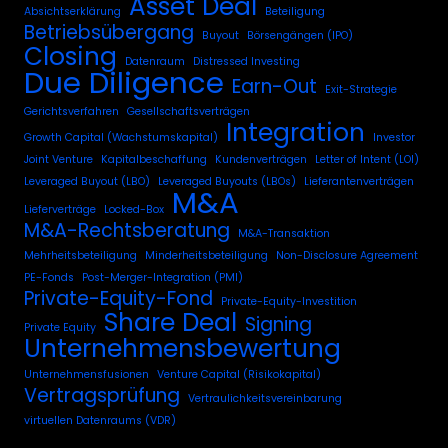
Asset Deal
Absichtserklärung
Beteiligung
Betriebsübergang
Buyout
Börsengängen (IPO)
Closing
Datenraum
Distressed Investing
Due Diligence
Earn-Out
Exit-Strategie
Gerichtsverfahren
Gesellschaftsverträgen
Integration
Growth Capital (Wachstumskapital)
Investor
Joint Venture
Kapitalbeschaffung
Kundenverträgen
Letter of Intent (LOI)
Leveraged Buyout (LBO)
Leveraged Buyouts (LBOs)
Lieferantenverträgen
M&A
Lieferverträge
Locked-Box
M&A-Rechtsberatung
M&A-Transaktion
Mehrheitsbeteiligung
Minderheitsbeteiligung
Non-Disclosure Agreement
PE-Fonds
Post-Merger-Integration (PMI)
Private-Equity-Fond
Private-Equity-Investition
Share Deal
Signing
Private Equity
Unternehmensbewertung
Unternehmensfusionen
Venture Capital (Risikokapital)
Vertragsprüfung
Vertraulichkeitsvereinbarung
virtuellen Datenraums (VDR)