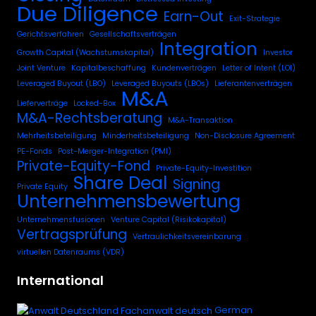
Due Diligence
Earn-Out
Exit-Strategie
Gerichtsverfahren
Gesellschaftsverträgen
Integration
Growth Capital (Wachstumskapital)
Investor
Joint Venture
Kapitalbeschaffung
Kundenverträgen
Letter of Intent (LOI)
Leveraged Buyout (LBO)
Leveraged Buyouts (LBOs)
Lieferantenverträgen
M&A
Lieferverträge
Locked-Box
M&A-Rechtsberatung
M&A-Transaktion
Mehrheitsbeteiligung
Minderheitsbeteiligung
Non-Disclosure Agreement
PE-Fonds
Post-Merger-Integration (PMI)
Private-Equity-Fond
Private-Equity-Investition
Share Deal
Signing
Private Equity
Unternehmensbewertung
Unternehmensfusionen
Venture Capital (Risikokapital)
Vertragsprüfung
Vertraulichkeitsvereinbarung
virtuellen Datenraums (VDR)
International
German