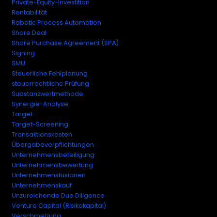
Private-Equity-Investition
Rentabilität
Robotic Process Automation
Share Deal
Share Purchase Agreement (SPA)
Signing
SMU
Steuerliche Fehlplanung
steuerrechtliche Prüfung
Substanzwertmethode
Synergie-Analyse
Target
Target-Screening
Transaktionskosten
Übergabeverpflichtungen
Unternehmensbeteiligung
Unternehmensbewertung
Unternehmensfusionen
Unternehmenskauf
Unzureichende Due Diligence
Venture Capital (Risikokapital)
Verschmelzung