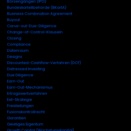
Börsengängen (IPO)
Bundeskartellbehörde (BKartA)
Business Combination Agreement
Buyout
Carve-out-Due-Diligence
Change-of-Control-Klauseln
Closing
Compliance
Datenraum
Designs
Discounted-Cashflow-Verfahren (DCF)
Distressed Investing
Due Diligence
Earn-Out
Earn-Out-Mechanismus
Ertragswertverfahren
Exit-Strategie
Freistellungen
Fusionskontrollrecht
Garantien
Geistiges Eigentum
Growth Capital (Wachstumskapital)