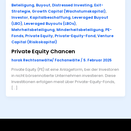
Beteiligung
,
Buyout
,
Distressed Investing
,
Exit-
Strategie
,
Growth Capital (Wachstumskapital)
,
Investor
,
Kapitalbeschaffung
,
Leveraged Buyout
(LBO)
,
Leveraged Buyouts (LBOs)
,
Mehrheitsbeteiligung
,
Minderheitsbeteiligung
,
PE-
Fonds
,
Private Equity
,
Private-Equity-Fond
,
Venture
Capital (Risikokapital)
Private Equity Chancen
horak Rechtsanwälte/ Fachanwälte
/
5. Februar 2025
Private Equity (PE) ist eine Anlageform, bei der Investoren
in nicht börsennotierte Unternehmen investieren. Diese
Investitionen erfolgen meist über Private-Equity-Fonds,
[…]