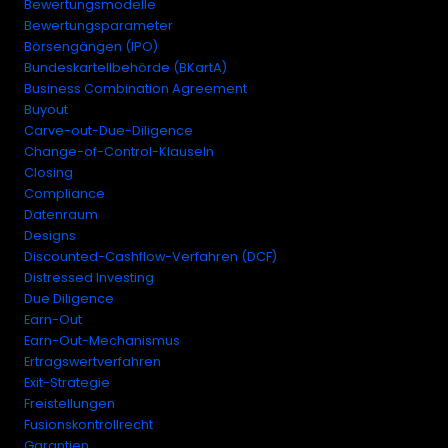
Bewertungsmodelle
Bewertungsparameter
Börsengängen (IPO)
Bundeskartellbehörde (BKartA)
Business Combination Agreement
Buyout
Carve-out-Due-Diligence
Change-of-Control-Klauseln
Closing
Compliance
Datenraum
Designs
Discounted-Cashflow-Verfahren (DCF)
Distressed Investing
Due Diligence
Earn-Out
Earn-Out-Mechanismus
Ertragswertverfahren
Exit-Strategie
Freistellungen
Fusionskontrollrecht
Garantien