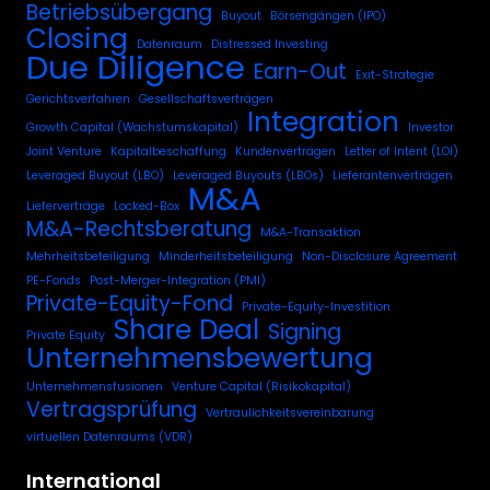
Betriebsübergang
Buyout
Börsengängen (IPO)
Closing
Datenraum
Distressed Investing
Due Diligence
Earn-Out
Exit-Strategie
Gerichtsverfahren
Gesellschaftsverträgen
Integration
Growth Capital (Wachstumskapital)
Investor
Joint Venture
Kapitalbeschaffung
Kundenverträgen
Letter of Intent (LOI)
Leveraged Buyout (LBO)
Leveraged Buyouts (LBOs)
Lieferantenverträgen
M&A
Lieferverträge
Locked-Box
M&A-Rechtsberatung
M&A-Transaktion
Mehrheitsbeteiligung
Minderheitsbeteiligung
Non-Disclosure Agreement
PE-Fonds
Post-Merger-Integration (PMI)
Private-Equity-Fond
Private-Equity-Investition
Share Deal
Signing
Private Equity
Unternehmensbewertung
Unternehmensfusionen
Venture Capital (Risikokapital)
Vertragsprüfung
Vertraulichkeitsvereinbarung
virtuellen Datenraums (VDR)
International