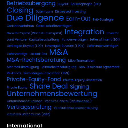
Betriebsübergang
Buyout
Börsengängen (IPO)
Closing
Datenraum
Distressed Investing
Due Diligence
Earn-Out
Exit-Strategie
Gerichtsverfahren
Gesellschaftsverträgen
Integration
Growth Capital (Wachstumskapital)
Investor
Joint Venture
Kapitalbeschaffung
Kundenverträgen
Letter of Intent (LOI)
Leveraged Buyout (LBO)
Leveraged Buyouts (LBOs)
Lieferantenverträgen
M&A
Lieferverträge
Locked-Box
M&A-Rechtsberatung
M&A-Transaktion
Mehrheitsbeteiligung
Minderheitsbeteiligung
Non-Disclosure Agreement
PE-Fonds
Post-Merger-Integration (PMI)
Private-Equity-Fond
Private-Equity-Investition
Share Deal
Signing
Private Equity
Unternehmensbewertung
Unternehmensfusionen
Venture Capital (Risikokapital)
Vertragsprüfung
Vertraulichkeitsvereinbarung
virtuellen Datenraums (VDR)
International