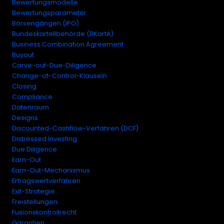
Bewertungsmodelle
Bewertungsparameter
Börsengängen (IPO)
Bundeskartellbehörde (BKartA)
Business Combination Agreement
Buyout
Carve-out-Due-Diligence
Change-of-Control-Klauseln
Closing
Compliance
Datenraum
Designs
Discounted-Cashflow-Verfahren (DCF)
Distressed Investing
Due Diligence
Earn-Out
Earn-Out-Mechanismus
Ertragswertverfahren
Exit-Strategie
Freistellungen
Fusionskontrollrecht
Garantien