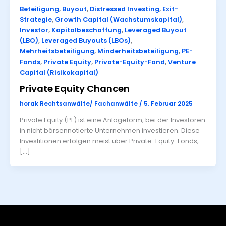
Beteiligung
,
Buyout
,
Distressed Investing
,
Exit-
Strategie
,
Growth Capital (Wachstumskapital)
,
Investor
,
Kapitalbeschaffung
,
Leveraged Buyout
(LBO)
,
Leveraged Buyouts (LBOs)
,
Mehrheitsbeteiligung
,
Minderheitsbeteiligung
,
PE-
Fonds
,
Private Equity
,
Private-Equity-Fond
,
Venture
Capital (Risikokapital)
Private Equity Chancen
horak Rechtsanwälte/ Fachanwälte
/
5. Februar 2025
Private Equity (PE) ist eine Anlageform, bei der Investoren
in nicht börsennotierte Unternehmen investieren. Diese
Investitionen erfolgen meist über Private-Equity-Fonds,
[…]