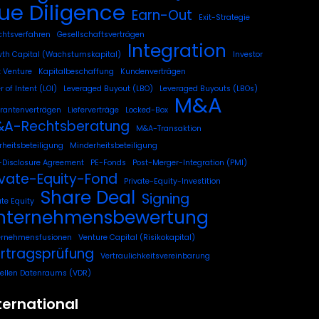
ue Diligence
Earn-Out
Exit-Strategie
chtsverfahren
Gesellschaftsverträgen
Integration
th Capital (Wachstumskapital)
Investor
t Venture
Kapitalbeschaffung
Kundenverträgen
r of Intent (LOI)
Leveraged Buyout (LBO)
Leveraged Buyouts (LBOs)
M&A
erantenverträgen
Lieferverträge
Locked-Box
A-Rechtsberatung
M&A-Transaktion
heitsbeteiligung
Minderheitsbeteiligung
Disclosure Agreement
PE-Fonds
Post-Merger-Integration (PMI)
ivate-Equity-Fond
Private-Equity-Investition
Share Deal
Signing
ate Equity
nternehmensbewertung
ernehmensfusionen
Venture Capital (Risikokapital)
rtragsprüfung
Vertraulichkeitsvereinbarung
uellen Datenraums (VDR)
ternational