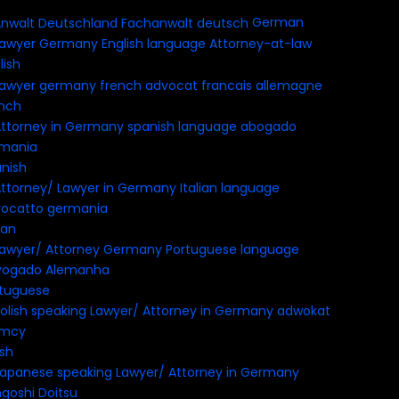
German
lish
nch
nish
ian
tuguese
ish