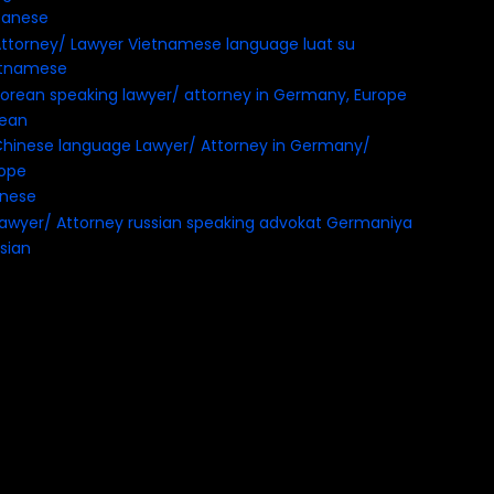
panese
etnamese
rean
inese
sian