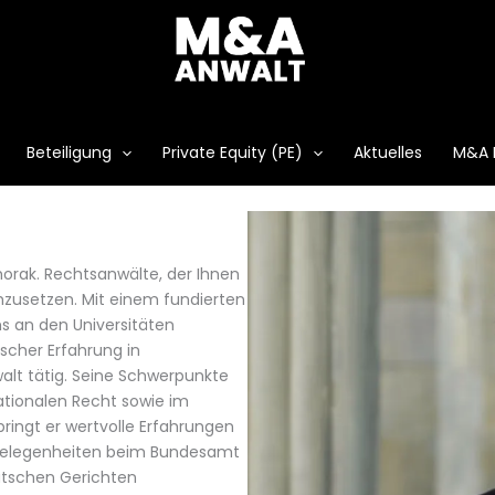
Beteiligung
Private Equity (PE)
Aktuelles
M&A 
 horak. Rechtsanwälte, der Ihnen
hzusetzen. Mit einem fundierten
ms an den Universitäten
scher Erfahrung in
walt tätig. Seine Schwerpunkte
nationalen Recht sowie im
ringt er wertvolle Erfahrungen
angelegenheiten beim Bundesamt
deutschen Gerichten