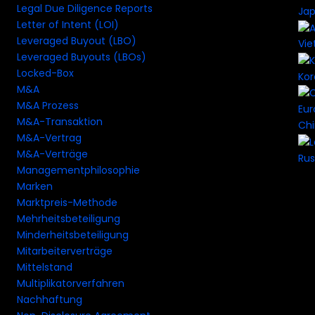
Legal Due Diligence Reports
Ja
Letter of Intent (LOI)
Leveraged Buyout (LBO)
Vi
Leveraged Buyouts (LBOs)
Locked-Box
Ko
M&A
M&A Prozess
M&A-Transaktion
Ch
M&A-Vertrag
M&A-Verträge
Rus
Managementphilosophie
Marken
Marktpreis-Methode
Mehrheitsbeteiligung
Minderheitsbeteiligung
Mitarbeiterverträge
Mittelstand
Multiplikatorverfahren
Nachhaftung