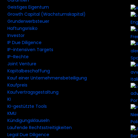
Garantien
Geistiges Eigentum
Growth Capital (Wachstumskapital)
Grunderwerbsteuer
Eng
Haftungsrisiko
Investor
Fre
IP Due Diligence
IP-intensiven Targets
IP-Rechte
Spa
Joint Venture
Kapitalbeschaffung
Kauf einer Unternehmensbeteiligung
Ital
Kaufpreis
Kaufvertragsgestaltung
KI
Por
KI-gestützte Tools
KMU
Kündigungsklauseln
Pol
Laufende Rechtsstreitigkeiten
Legal Due Diligence