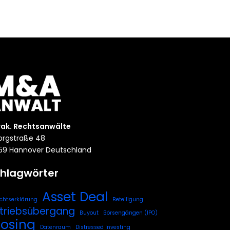
rak. Rechtsanwälte
rgstraße 48
59 Hannover Deutschland
hlagwörter
Asset Deal
chtserklärung
Beteiligung
triebsübergang
Buyout
Börsengängen (IPO)
losing
Datenraum
Distressed Investing