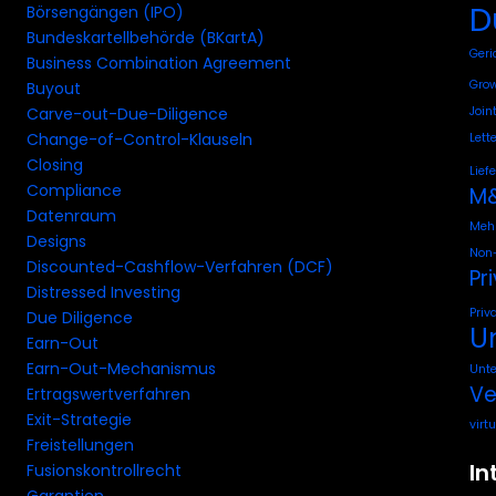
D
Börsengängen (IPO)
Bundeskartellbehörde (BKartA)
Geri
Business Combination Agreement
Grow
Buyout
Join
Carve-out-Due-Diligence
Change-of-Control-Klauseln
Lette
Closing
Lief
Compliance
M&
Datenraum
Mehr
Designs
Non-
Discounted-Cashflow-Verfahren (DCF)
Pr
Distressed Investing
Priv
Due Diligence
U
Earn-Out
Earn-Out-Mechanismus
Unt
Ve
Ertragswertverfahren
Exit-Strategie
virt
Freistellungen
In
Fusionskontrollrecht