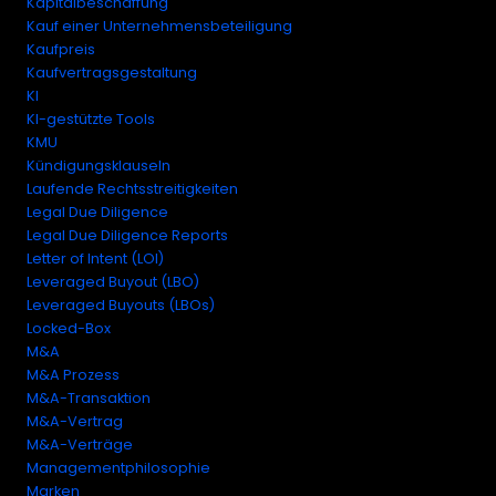
Kapitalbeschaffung
Kauf einer Unternehmensbeteiligung
Kaufpreis
Kaufvertragsgestaltung
KI
KI-gestützte Tools
KMU
Kündigungsklauseln
Laufende Rechtsstreitigkeiten
Legal Due Diligence
Legal Due Diligence Reports
Letter of Intent (LOI)
Leveraged Buyout (LBO)
Leveraged Buyouts (LBOs)
Locked-Box
M&A
M&A Prozess
M&A-Transaktion
M&A-Vertrag
M&A-Verträge
Managementphilosophie
Marken