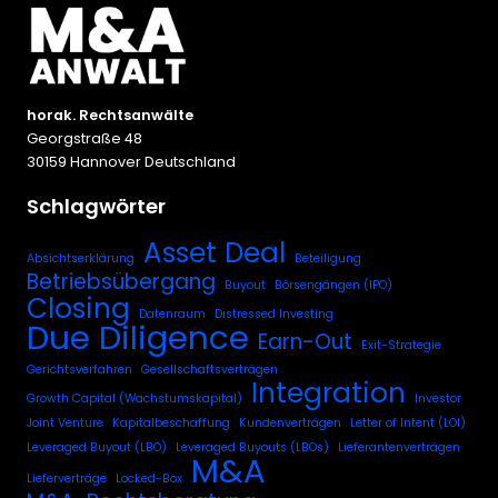
horak. Rechtsanwälte
Georgstraße 48
30159 Hannover Deutschland
Schlagwörter
Asset Deal
Absichtserklärung
Beteiligung
Betriebsübergang
Buyout
Börsengängen (IPO)
Closing
Datenraum
Distressed Investing
Due Diligence
Earn-Out
Exit-Strategie
Gerichtsverfahren
Gesellschaftsverträgen
Integration
Growth Capital (Wachstumskapital)
Investor
Joint Venture
Kapitalbeschaffung
Kundenverträgen
Letter of Intent (LOI)
Leveraged Buyout (LBO)
Leveraged Buyouts (LBOs)
Lieferantenverträgen
M&A
Lieferverträge
Locked-Box