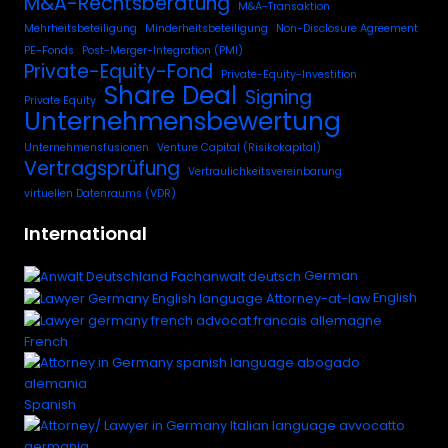
M&A-Rechtsberatung
M&A-Transaktion
Mehrheitsbeteiligung
Minderheitsbeteiligung
Non-Disclosure Agreement
PE-Fonds
Post-Merger-Integration (PMI)
Private-Equity-Fond
Private-Equity-Investition
Share Deal
Signing
Private Equity
Unternehmensbewertung
Unternehmensfusionen
Venture Capital (Risikokapital)
Vertragsprüfung
Vertraulichkeitsvereinbarung
virtuellen Datenraums (VDR)
International
German
English
French
Spanish