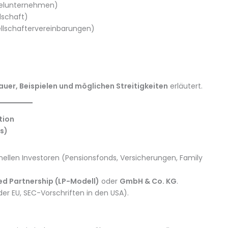
ielunternehmen)
lschaft)
llschaftervereinbarungen)
auer, Beispielen und möglichen Streitigkeiten
erläutert.
tion
s)
nellen Investoren (Pensionsfonds, Versicherungen, Family
ed Partnership (LP-Modell)
oder
GmbH & Co. KG
.
der EU, SEC-Vorschriften in den USA).