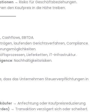
ationen
→ Risiko für Geschäftsbeziehungen.
en den Kaufpreis in die Höhe treiben.
, Cashflows, EBITDA.
rträgen, laufenden Gerichtsverfahren, Compliance.
ierungsmöglichkeiten.
tsprozessen, Lieferketten, IT-Infrastruktur.
ligence
: Nachhaltigkeitsrisiken.
ce, dass das Unternehmen Steuerverpflichtungen in
rkäufer
→ Anfechtung oder Kaufpreisreduzierung.
örden)
→ Transaktion verzögert sich oder scheitert.