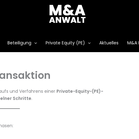
Beteiligung
Private Equity (PE)
Aktuelles
M&A 
ransaktion
aufs und Verfahrens einer
Private-Equity-(PE)-
zelner Schritte
.
hasen: