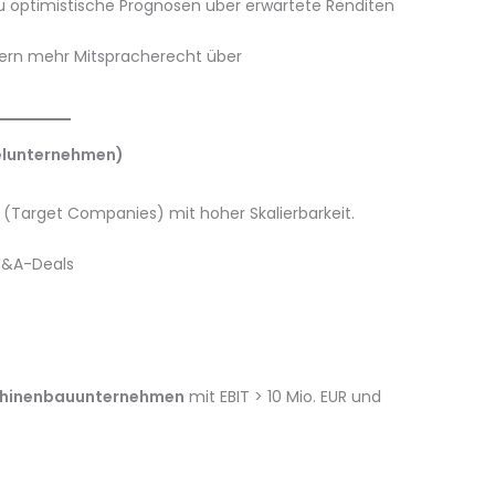
u optimistische Prognosen über erwartete Renditen
rdern mehr Mitspracherecht über
ielunternehmen)
n (Target Companies) mit hoher Skalierbarkeit.
M&A-Deals
chinenbauunternehmen
mit EBIT > 10 Mio. EUR und