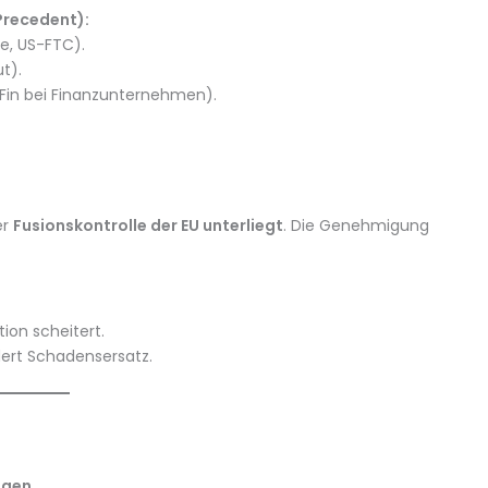
Precedent):
le, US-FTC).
t).
Fin bei Finanzunternehmen).
er
Fusionskontrolle der EU unterliegt
. Die Genehmigung
ion scheitert.
ert Schadensersatz.
ngen