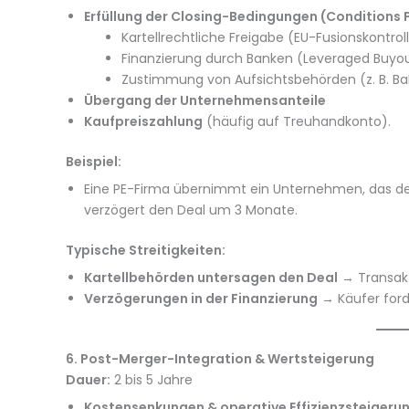
Erfüllung der Closing-Bedingungen (Conditions 
Kartellrechtliche Freigabe (EU-Fusionskontrol
Finanzierung durch Banken (Leveraged Buyou
Zustimmung von Aufsichtsbehörden (z. B. Ba
Übergang der Unternehmensanteile
Kaufpreiszahlung
(häufig auf Treuhandkonto).
Beispiel:
Eine PE-Firma übernimmt ein Unternehmen, das d
verzögert den Deal um 3 Monate.
Typische Streitigkeiten:
Kartellbehörden untersagen den Deal
→ Transakt
Verzögerungen in der Finanzierung
→ Käufer ford
6. Post-Merger-Integration & Wertsteigerung
Dauer:
2 bis 5 Jahre
Kostensenkungen & operative Effizienzsteigeru