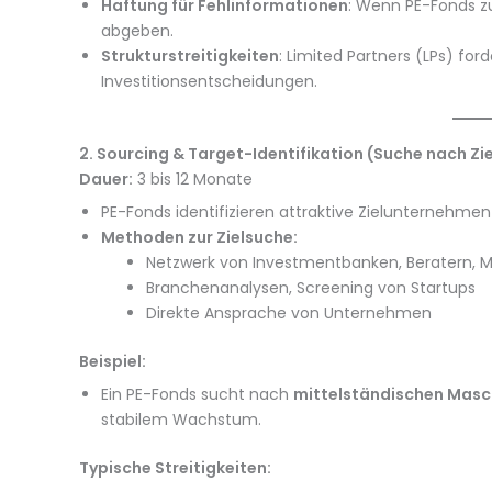
Haftung für Fehlinformationen
: Wenn PE-Fonds z
abgeben.
Strukturstreitigkeiten
: Limited Partners (LPs) fo
Investitionsentscheidungen.
2. Sourcing & Target-Identifikation (Suche nach Z
Dauer:
3 bis 12 Monate
PE-Fonds identifizieren attraktive Zielunternehme
Methoden zur Zielsuche:
Netzwerk von Investmentbanken, Beratern, 
Branchenanalysen, Screening von Startups
Direkte Ansprache von Unternehmen
Beispiel:
Ein PE-Fonds sucht nach
mittelständischen Mas
stabilem Wachstum.
Typische Streitigkeiten: