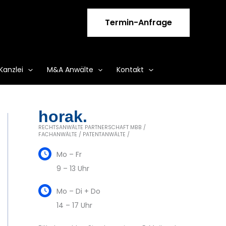
Termin-Anfrage
Kanzlei
M&A Anwälte
Kontakt
horak.
RECHTSANWÄLTE PARTNERSCHAFT MBB /
FACHANWÄLTE / PATENTANWÄLTE /
Mo – Fr
9 – 13 Uhr
Mo – Di + Do
14 – 17 Uhr