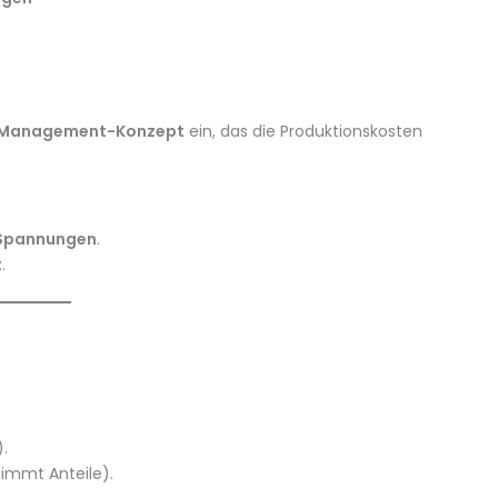
Management-Konzept
ein, das die Produktionskosten
 Spannungen
.
t
.
.
mmt Anteile).