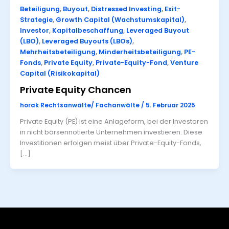
Beteiligung
,
Buyout
,
Distressed Investing
,
Exit-
Strategie
,
Growth Capital (Wachstumskapital)
,
Investor
,
Kapitalbeschaffung
,
Leveraged Buyout
(LBO)
,
Leveraged Buyouts (LBOs)
,
Mehrheitsbeteiligung
,
Minderheitsbeteiligung
,
PE-
Fonds
,
Private Equity
,
Private-Equity-Fond
,
Venture
Capital (Risikokapital)
Private Equity Chancen
horak Rechtsanwälte/ Fachanwälte
/
5. Februar 2025
Private Equity (PE) ist eine Anlageform, bei der Investoren
in nicht börsennotierte Unternehmen investieren. Diese
Investitionen erfolgen meist über Private-Equity-Fonds,
[…]