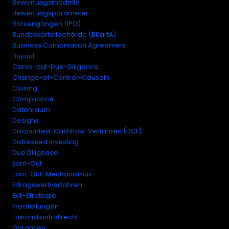
Bewertungsmodelle
Bewertungsparameter
Börsengängen (IPO)
Bundeskartellbehörde (BKartA)
Business Combination Agreement
Buyout
Carve-out-Due-Diligence
Change-of-Control-Klauseln
Closing
Compliance
Datenraum
Designs
Discounted-Cashflow-Verfahren (DCF)
Distressed Investing
Due Diligence
Earn-Out
Earn-Out-Mechanismus
Ertragswertverfahren
Exit-Strategie
Freistellungen
Fusionskontrollrecht
Garantien