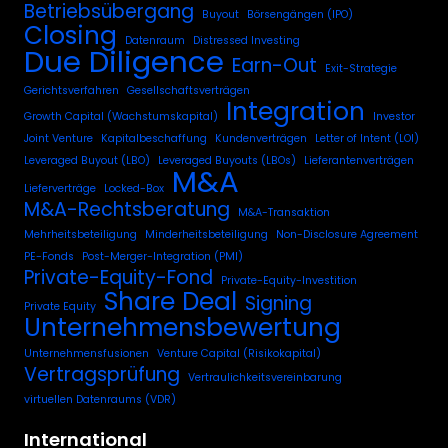
Betriebsübergang
Buyout
Börsengängen (IPO)
Closing
Datenraum
Distressed Investing
Due Diligence
Earn-Out
Exit-Strategie
Gerichtsverfahren
Gesellschaftsverträgen
Integration
Growth Capital (Wachstumskapital)
Investor
Joint Venture
Kapitalbeschaffung
Kundenverträgen
Letter of Intent (LOI)
Leveraged Buyout (LBO)
Leveraged Buyouts (LBOs)
Lieferantenverträgen
M&A
Lieferverträge
Locked-Box
M&A-Rechtsberatung
M&A-Transaktion
Mehrheitsbeteiligung
Minderheitsbeteiligung
Non-Disclosure Agreement
PE-Fonds
Post-Merger-Integration (PMI)
Private-Equity-Fond
Private-Equity-Investition
Share Deal
Signing
Private Equity
Unternehmensbewertung
Unternehmensfusionen
Venture Capital (Risikokapital)
Vertragsprüfung
Vertraulichkeitsvereinbarung
virtuellen Datenraums (VDR)
International