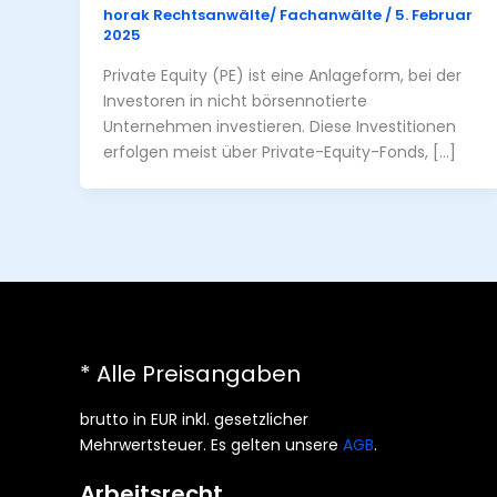
horak Rechtsanwälte/ Fachanwälte
/
5. Februar
2025
Private Equity (PE) ist eine Anlageform, bei der
Investoren in nicht börsennotierte
Unternehmen investieren. Diese Investitionen
erfolgen meist über Private-Equity-Fonds, […]
* Alle Preisangaben
brutto in EUR inkl. gesetzlicher
Mehrwertsteuer. Es gelten unsere
AGB
.
Arbeitsrecht