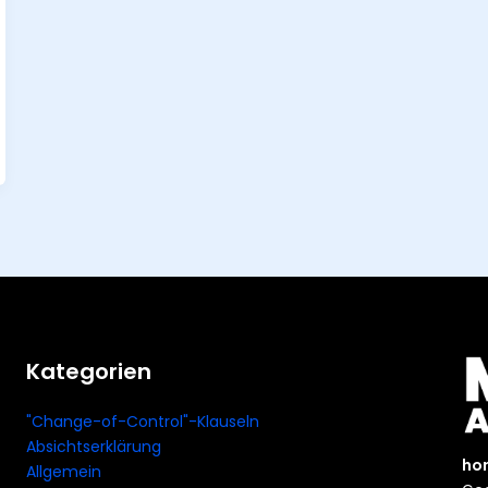
Kategorien
"Change-of-Control"-Klauseln
Absichtserklärung
ho
Allgemein