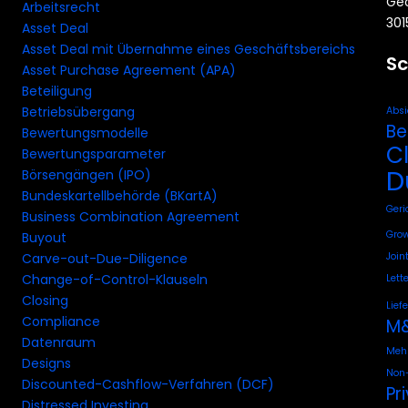
Geo
Arbeitsrecht
301
Asset Deal
Asset Deal mit Übernahme eines Geschäftsbereichs
Sc
Asset Purchase Agreement (APA)
Beteiligung
Betriebsübergang
Absi
Be
Bewertungsmodelle
C
Bewertungsparameter
D
Börsengängen (IPO)
Bundeskartellbehörde (BKartA)
Geri
Business Combination Agreement
Grow
Buyout
Join
Carve-out-Due-Diligence
Change-of-Control-Klauseln
Lette
Closing
Lief
Compliance
M&
Datenraum
Mehr
Designs
Non-
Discounted-Cashflow-Verfahren (DCF)
Pr
Distressed Investing