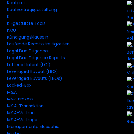
Kaufpreis
Kaufvertragsgestaltung
KI
Por
KI-gestützte Tools
KMU
Kündigungsklauseln
Pol
Laufende Rechtsstreitigkeiten
Legal Due Diligence
Legal Due Diligence Reports
Ja
Letter of Intent (LOI)
Leveraged Buyout (LBO)
Vi
Leveraged Buyouts (LBOs)
Locked-Box
Ko
M&A
M&A Prozess
M&A-Transaktion
Ch
M&A-Vertrag
M&A-Verträge
Rus
Managementphilosophie
Marken