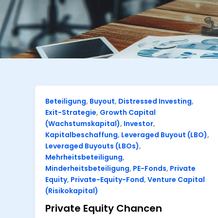
Beteiligung
,
Buyout
,
Distressed Investing
,
Exit-Strategie
,
Growth Capital
(Wachstumskapital)
,
Investor
,
Kapitalbeschaffung
,
Leveraged Buyout (LBO)
,
Leveraged Buyouts (LBOs)
,
Mehrheitsbeteiligung
,
Minderheitsbeteiligung
,
PE-Fonds
,
Private
Equity
,
Private-Equity-Fond
,
Venture Capital
(Risikokapital)
Private Equity Chancen