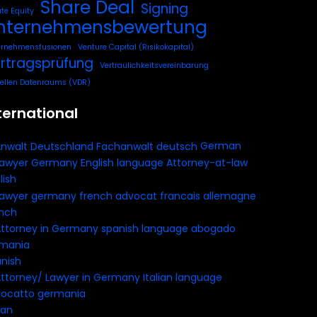
Share Deal
Signing
ate Equity
nternehmensbewertung
ernehmensfusionen
Venture Capital (Risikokapital)
rtragsprüfung
Vertraulichkeitsvereinbarung
uellen Datenraums (VDR)
ternational
German
lish
nch
nish
ian