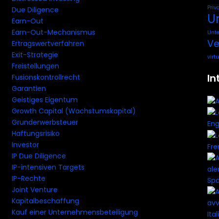
Priv
Due Diligence
U
Earn-Out
Earn-Out-Mechanismus
Unt
Ve
Ertragswertverfahren
Exit-Strategie
virt
Freistellungen
In
Fusionskontrollrecht
Garantien
Geistiges Eigentum
Growth Capital (Wachstumskapital)
Grunderwerbsteuer
Eng
Haftungsrisiko
Investor
Fre
IP Due Diligence
IP-intensiven Targets
IP-Rechte
Spa
Joint Venture
Kapitalbeschaffung
Kauf einer Unternehmensbeteiligung
Ital