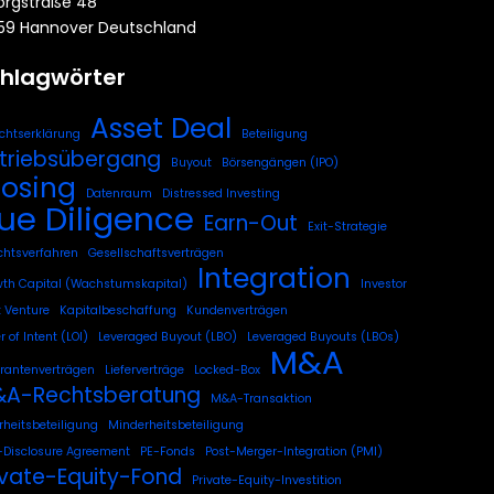
rgstraße 48
59 Hannover Deutschland
hlagwörter
Asset Deal
chtserklärung
Beteiligung
triebsübergang
Buyout
Börsengängen (IPO)
losing
Datenraum
Distressed Investing
ue Diligence
Earn-Out
Exit-Strategie
chtsverfahren
Gesellschaftsverträgen
Integration
th Capital (Wachstumskapital)
Investor
t Venture
Kapitalbeschaffung
Kundenverträgen
r of Intent (LOI)
Leveraged Buyout (LBO)
Leveraged Buyouts (LBOs)
M&A
erantenverträgen
Lieferverträge
Locked-Box
A-Rechtsberatung
M&A-Transaktion
heitsbeteiligung
Minderheitsbeteiligung
Disclosure Agreement
PE-Fonds
Post-Merger-Integration (PMI)
ivate-Equity-Fond
Private-Equity-Investition