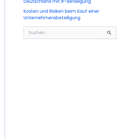
Deutschland mit IP-Beteiligung
Kosten und Risiken beim Kauf einer
Unternehmensbeteiligung
S
u
c
h
e
n
n
a
c
h
: