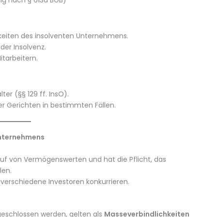
ng nach § 613a BGB)
chkeiten des insolventen Unternehmens.
der Insolvenz.
itarbeitern.
er (§§ 129 ff. InsO).
r Gerichten in bestimmten Fällen.
Unternehmens
auf von Vermögenswerten und hat die Pflicht, das
len.
 verschiedene Investoren konkurrieren.
geschlossen werden, gelten als
Masseverbindlichkeiten