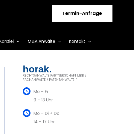
Termin-Anfrage
Kanzlei
M&A Anwälte
Kontakt
horak.
RECHTSANWÄLTE PARTNERSCHAFT MBB /
FACHANWÄLTE / PATENTANWÄLTE /
Mo – Fr
9 – 13 Uhr
Mo – Di + Do
14 – 17 Uhr