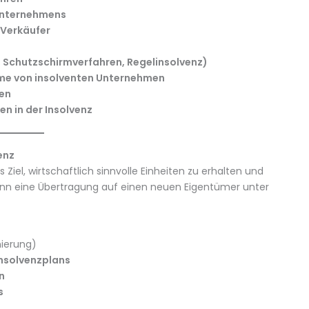
 Unternehmens
 Verkäufer
 Schutzschirmverfahren, Regelinsolvenz)
hme von insolventen Unternehmen
zen
n in der Insolvenz
enz
iel, wirtschaftlich sinnvolle Einheiten zu erhalten und
nn eine Übertragung auf einen neuen Eigentümer unter
ierung)
Insolvenzplans
n
s