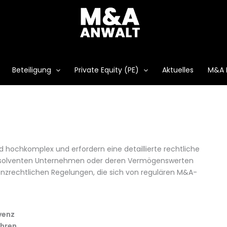
Beteiligung
Private Equity (PE)
Aktuelles
M&A 
d hochkomplex und erfordern eine detaillierte rechtliche
t insolventen Unternehmen oder deren Vermögenswerten
nzrechtlichen Regelungen, die sich von regulären M&A-
venz
ahren