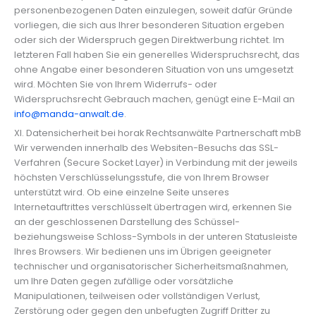
personenbezogenen Daten einzulegen, soweit dafür Gründe
vorliegen, die sich aus Ihrer besonderen Situation ergeben
oder sich der Widerspruch gegen Direktwerbung richtet. Im
letzteren Fall haben Sie ein generelles Widerspruchsrecht, das
ohne Angabe einer besonderen Situation von uns umgesetzt
wird. Möchten Sie von Ihrem Widerrufs- oder
Widerspruchsrecht Gebrauch machen, genügt eine E-Mail an
info@manda-anwalt.de
.
XI. Datensicherheit bei horak Rechtsanwälte Partnerschaft mbB
Wir verwenden innerhalb des Websiten-Besuchs das SSL-
Verfahren (Secure Socket Layer) in Verbindung mit der jeweils
höchsten Verschlüsselungsstufe, die von Ihrem Browser
unterstützt wird. Ob eine einzelne Seite unseres
Internetauftrittes verschlüsselt übertragen wird, erkennen Sie
an der geschlossenen Darstellung des Schüssel-
beziehungsweise Schloss-Symbols in der unteren Statusleiste
Ihres Browsers. Wir bedienen uns im Übrigen geeigneter
technischer und organisatorischer Sicherheitsmaßnahmen,
um Ihre Daten gegen zufällige oder vorsätzliche
Manipulationen, teilweisen oder vollständigen Verlust,
Zerstörung oder gegen den unbefugten Zugriff Dritter zu