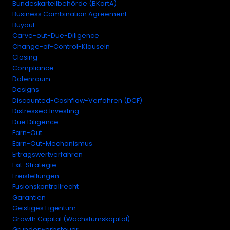
Bundeskartellbehörde (BKartA)
Business Combination Agreement
Buyout
Carve-out-Due-Diligence
Change-of-Control-Klauseln
Closing
Compliance
Datenraum
Designs
Discounted-Cashflow-Verfahren (DCF)
Distressed Investing
Due Diligence
Earn-Out
Earn-Out-Mechanismus
Ertragswertverfahren
Exit-Strategie
Freistellungen
Fusionskontrollrecht
Garantien
Geistiges Eigentum
Growth Capital (Wachstumskapital)
Grunderwerbsteuer