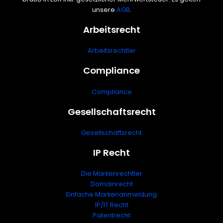
h
unsere
AGB
.
:
Arbeitsrecht
Arbeitsrechtler
Compliance
Compliance
Gesellschaftsrecht
Gesellschaftsrecht
IP Recht
Die Markenrechtler
Domainrecht
Einfache Markenanmeldung
IP/IT Recht
Patentrecht