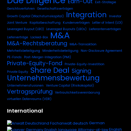
Due Diligence
Earn-Out
Exit-Strategie
Gerichtsverfahren
Gesellschaftsverträgen
Integration
Growth Capital (Wachstumskapital)
Investor
Joint Venture
Kapitalbeschaffung
Kundenverträgen
Letter of Intent (LOI)
Leveraged Buyout (LBO)
Leveraged Buyouts (LBOs)
Lieferantenverträgen
M&A
Lieferverträge
Locked-Box
M&A-Rechtsberatung
M&A-Transaktion
Mehrheitsbeteiligung
Minderheitsbeteiligung
Non-Disclosure Agreement
PE-Fonds
Post-Merger-Integration (PMI)
Private-Equity-Fond
Private-Equity-Investition
Share Deal
Signing
Private Equity
Unternehmensbewertung
Unternehmensfusionen
Venture Capital (Risikokapital)
Vertragsprüfung
Vertraulichkeitsvereinbarung
virtuellen Datenraums (VDR)
International
German
English