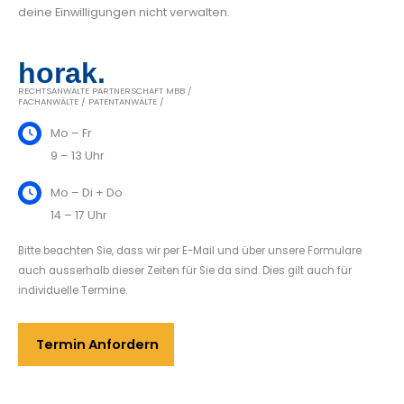
deine Einwilligungen nicht verwalten.
horak.
RECHTSANWÄLTE PARTNERSCHAFT MBB /
FACHANWÄLTE / PATENTANWÄLTE /
Mo – Fr
9 – 13 Uhr
Mo – Di + Do
14 – 17 Uhr
Bitte beachten Sie, dass wir per E-Mail und über unsere Formulare
auch ausserhalb dieser Zeiten für Sie da sind. Dies gilt auch für
individuelle Termine.
Termin Anfordern