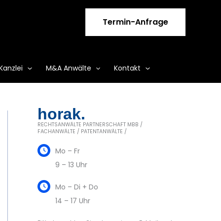
Termin-Anfrage
Kanzlei
M&A Anwälte
Kontakt
horak.
RECHTSANWÄLTE PARTNERSCHAFT MBB /
FACHANWÄLTE / PATENTANWÄLTE /
Mo – Fr
9 – 13 Uhr
Mo – Di + Do
14 – 17 Uhr