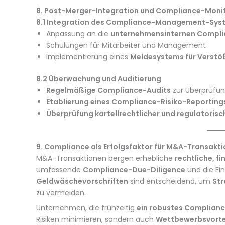
8. Post-Merger-Integration und Compliance-Moni
8.1 Integration des Compliance-Management-Sys
Anpassung an die
unternehmensinternen Complia
Schulungen für Mitarbeiter und Management
Implementierung eines
Meldesystems für Verstö
8.2 Überwachung und Auditierung
Regelmäßige Compliance-Audits
zur Überprüfun
Etablierung eines Compliance-Risiko-Reporting
Überprüfung kartellrechtlicher und regulatorisc
9. Compliance als Erfolgsfaktor für M&A-Transakt
M&A-Transaktionen bergen erhebliche
rechtliche, f
umfassende
Compliance-Due-Diligence
und die Ei
Geldwäschevorschriften
sind entscheidend, um
Str
zu vermeiden.
Unternehmen, die frühzeitig
ein robustes Complia
Risiken minimieren, sondern auch
Wettbewerbsvortei