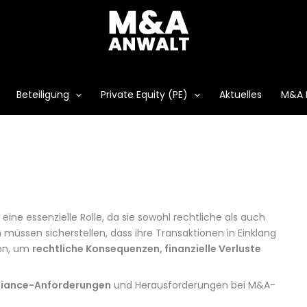
Beteiligung
Private Equity (PE)
Aktuelles
M&A 
eine essenzielle Rolle, da sie sowohl rechtliche als auch
üssen sicherstellen, dass ihre Transaktionen in Einklang
hen, um
rechtliche Konsequenzen, finanzielle Verluste
iance-Anforderungen
und Herausforderungen bei M&A-