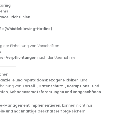
toring
tems
nce-Richtlinien
ße (Whistleblowing-Hotline)
g der Einhaltung von Vorschriften
s
her Verpflichtungen
nach der Übernahme
ionen
inanzielle und reputationsbezogene Risiken
. Eine
nhaltung von
Kartell-, Datenschutz-, Korruptions- und
afen, Schadensersatzforderungen und Imageschäden
nce-Management implementieren
, können nicht nur
le und nachhaltige Geschäftserfolge sichern
.