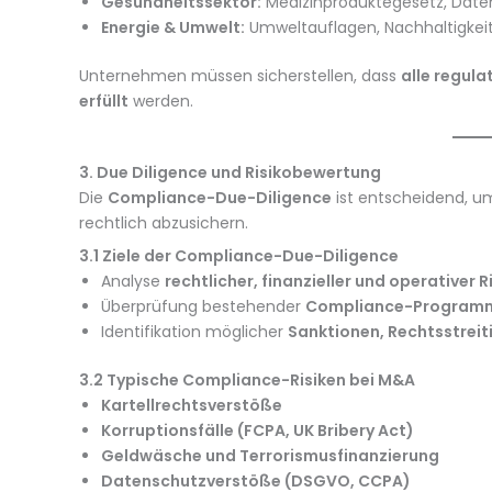
Gesundheitssektor:
Medizinproduktegesetz, Dat
Energie & Umwelt:
Umweltauflagen, Nachhaltigkeit
Unternehmen müssen sicherstellen, dass
alle regul
erfüllt
werden.
3. Due Diligence und Risikobewertung
Die
Compliance-Due-Diligence
ist entscheidend, um 
rechtlich abzusichern.
3.1 Ziele der Compliance-Due-Diligence
Analyse
rechtlicher, finanzieller und operativer R
Überprüfung bestehender
Compliance-Programme
Identifikation möglicher
Sanktionen, Rechtsstreit
3.2 Typische Compliance-Risiken bei M&A
Kartellrechtsverstöße
Korruptionsfälle (FCPA, UK Bribery Act)
Geldwäsche und Terrorismusfinanzierung
Datenschutzverstöße (DSGVO, CCPA)