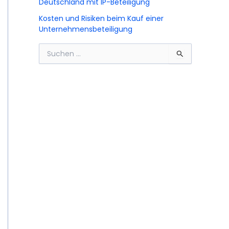
Deutschland mit IP-Beteiligung
Kosten und Risiken beim Kauf einer
Unternehmensbeteiligung
S
u
c
h
e
n
n
a
c
h
: