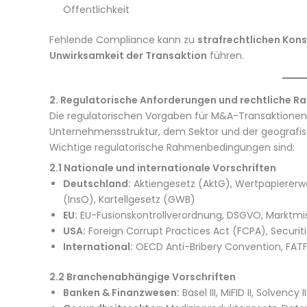
Öffentlichkeit
Fehlende Compliance kann zu
strafrechtlichen Kon
Unwirksamkeit der Transaktion
führen.
2. Regulatorische Anforderungen und rechtliche
Die regulatorischen Vorgaben für M&A-Transaktionen 
Unternehmensstruktur, dem Sektor und der geografis
Wichtige regulatorische Rahmenbedingungen sind:
2.1 Nationale und internationale Vorschriften
Deutschland:
Aktiengesetz (AktG), Wertpapierer
(InsO), Kartellgesetz (GWB)
EU:
EU-Fusionskontrollverordnung, DSGVO, Marktm
USA:
Foreign Corrupt Practices Act (FCPA), Securit
International:
OECD Anti-Bribery Convention, FAT
2.2 Branchenabhängige Vorschriften
Banken & Finanzwesen:
Basel III, MiFID II, Solvency II