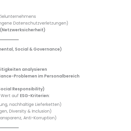
Zielunternehmens
angene Datenschutzverletzungen)
 (Netzwerksicherheit)
mental, Social & Governance)
itigkeiten analysieren
liance-Problemen im Personalbereich
cial Responsibility)
 Wert auf
ESG-Kriterien
:
ng, nachhaltige Lieferketten)
en, Diversity & Inclusion)
nsparenz, Anti-Korruption)