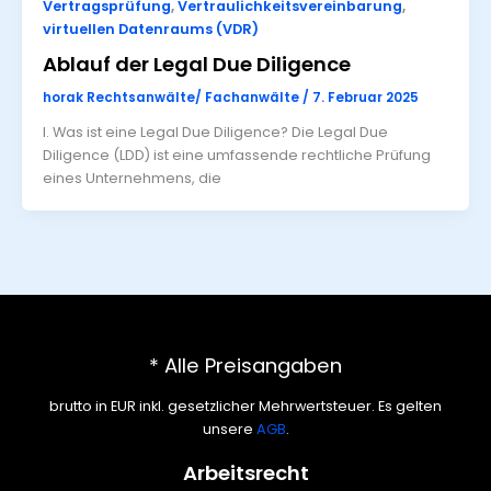
Vertragsprüfung
,
Vertraulichkeitsvereinbarung
,
virtuellen Datenraums (VDR)
Ablauf der Legal Due Diligence
horak Rechtsanwälte/ Fachanwälte
/
7. Februar 2025
I. Was ist eine Legal Due Diligence? Die Legal Due
Diligence (LDD) ist eine umfassende rechtliche Prüfung
eines Unternehmens, die
* Alle Preisangaben
brutto in EUR inkl. gesetzlicher Mehrwertsteuer. Es gelten
unsere
AGB
.
Arbeitsrecht