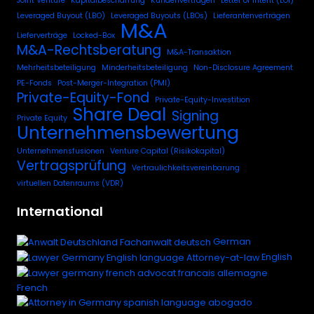
Joint Venture
Kapitalbeschaffung
Kundenverträgen
Letter of Intent (LOI)
Leveraged Buyout (LBO)
Leveraged Buyouts (LBOs)
Lieferantenverträgen
M&A
Lieferverträge
Locked-Box
M&A-Rechtsberatung
M&A-Transaktion
Mehrheitsbeteiligung
Minderheitsbeteiligung
Non-Disclosure Agreement
PE-Fonds
Post-Merger-Integration (PMI)
Private-Equity-Fond
Private-Equity-Investition
Share Deal
Signing
Private Equity
Unternehmensbewertung
Unternehmensfusionen
Venture Capital (Risikokapital)
Vertragsprüfung
Vertraulichkeitsvereinbarung
virtuellen Datenraums (VDR)
International
German
English
French