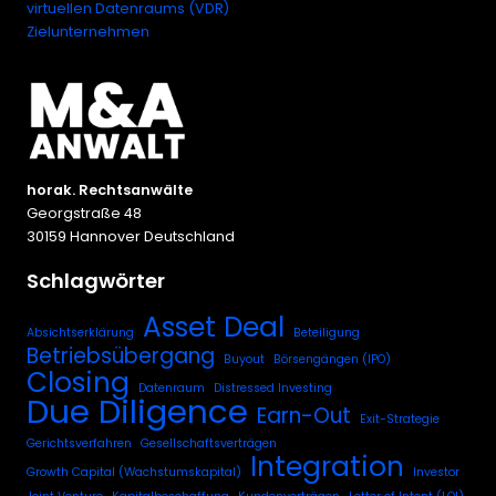
virtuellen Datenraums (VDR)
Zielunternehmen
horak. Rechtsanwälte
Georgstraße 48
30159 Hannover Deutschland
Schlagwörter
Asset Deal
Absichtserklärung
Beteiligung
Betriebsübergang
Buyout
Börsengängen (IPO)
Closing
Datenraum
Distressed Investing
Due Diligence
Earn-Out
Exit-Strategie
Gerichtsverfahren
Gesellschaftsverträgen
Integration
Growth Capital (Wachstumskapital)
Investor