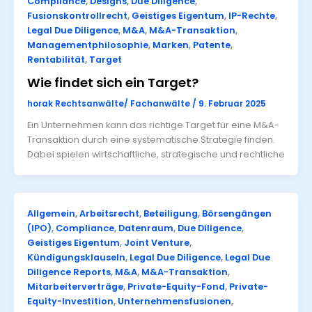
Compliance
,
Designs
,
Due Diligence
,
Fusionskontrollrecht
,
Geistiges Eigentum
,
IP-Rechte
,
Legal Due Diligence
,
M&A
,
M&A-Transaktion
,
Managementphilosophie
,
Marken
,
Patente
,
Rentabilität
,
Target
Wie findet sich ein Target?
horak Rechtsanwälte/ Fachanwälte
/
9. Februar 2025
Ein Unternehmen kann das richtige Target für eine M&A-
Transaktion durch eine systematische Strategie finden.
Dabei spielen wirtschaftliche, strategische und rechtliche
Allgemein
,
Arbeitsrecht
,
Beteiligung
,
Börsengängen
(IPO)
,
Compliance
,
Datenraum
,
Due Diligence
,
Geistiges Eigentum
,
Joint Venture
,
Kündigungsklauseln
,
Legal Due Diligence
,
Legal Due
Diligence Reports
,
M&A
,
M&A-Transaktion
,
Mitarbeiterverträge
,
Private-Equity-Fond
,
Private-
Equity-Investition
,
Unternehmensfusionen
,