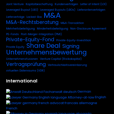
Joint Venture
Kapitalbeschaffung
Kundenverträgen
Letter of Intent (LOI)
Leveraged Buyout (LBO)
Leveraged Buyouts (LBOs)
Lieferantenverträgen
M&A
Lieferverträge
Locked-Box
M&A-Rechtsberatung
M&A-Transaktion
Mehrheitsbeteiligung
Minderheitsbeteiligung
Non-Disclosure Agreement
PE-Fonds
Post-Merger-Integration (PMI)
Private-Equity-Fond
Private-Equity-Investition
Share Deal
Signing
Private Equity
Unternehmensbewertung
Unternehmensfusionen
Venture Capital (Risikokapital)
Vertragsprüfung
Vertraulichkeitsvereinbarung
virtuellen Datenraums (VDR)
International
German
English
French