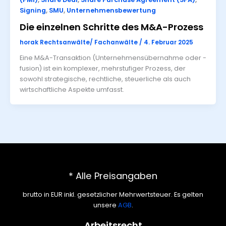
Signing
,
SMU
,
Unternehmensbewertung
Die einzelnen Schritte des M&A-Prozess
horak Rechtsanwälte/ Fachanwälte
/
4. Februar 2025
Eine M&A-Transaktion (Unternehmensübernahme oder -
fusion) ist ein komplexer, mehrstufiger Prozess, der
sowohl strategische, rechtliche, steuerliche als auch
wirtschaftliche Aspekte umfasst.
* Alle Preisangaben
brutto in EUR inkl. gesetzlicher Mehrwertsteuer. Es gelten
unsere
AGB
.
Arbeitsrecht