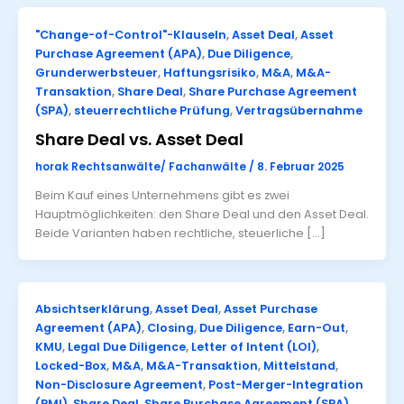
"Change-of-Control"-Klauseln
,
Asset Deal
,
Asset
Purchase Agreement (APA)
,
Due Diligence
,
Grunderwerbsteuer
,
Haftungsrisiko
,
M&A
,
M&A-
Transaktion
,
Share Deal
,
Share Purchase Agreement
(SPA)
,
steuerrechtliche Prüfung
,
Vertragsübernahme
Share Deal vs. Asset Deal
horak Rechtsanwälte/ Fachanwälte
/
8. Februar 2025
Beim Kauf eines Unternehmens gibt es zwei
Hauptmöglichkeiten: den Share Deal und den Asset Deal.
Beide Varianten haben rechtliche, steuerliche […]
Absichtserklärung
,
Asset Deal
,
Asset Purchase
Agreement (APA)
,
Closing
,
Due Diligence
,
Earn-Out
,
KMU
,
Legal Due Diligence
,
Letter of Intent (LOI)
,
Locked-Box
,
M&A
,
M&A-Transaktion
,
Mittelstand
,
Non-Disclosure Agreement
,
Post-Merger-Integration
(PMI)
,
Share Deal
,
Share Purchase Agreement (SPA)
,