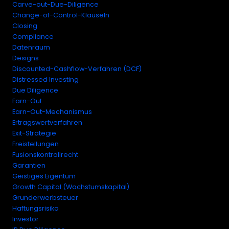
Carve-out-Due-Diligence
Change-of-Control-Klauseln
Closing
Compliance
Datenraum
Designs
Discounted-Cashflow-Verfahren (DCF)
Distressed Investing
Due Diligence
Earn-Out
Earn-Out-Mechanismus
Ertragswertverfahren
Exit-Strategie
Freistellungen
Fusionskontrollrecht
Garantien
Geistiges Eigentum
Growth Capital (Wachstumskapital)
Grunderwerbsteuer
Haftungsrisiko
Investor