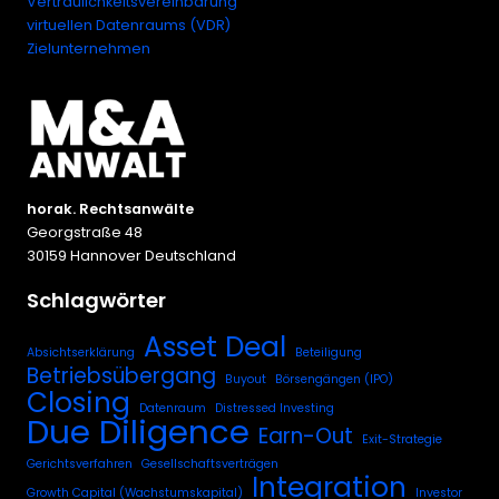
Vertraulichkeitsvereinbarung
virtuellen Datenraums (VDR)
Zielunternehmen
horak. Rechtsanwälte
Georgstraße 48
30159 Hannover Deutschland
Schlagwörter
Asset Deal
Absichtserklärung
Beteiligung
Betriebsübergang
Buyout
Börsengängen (IPO)
Closing
Datenraum
Distressed Investing
Due Diligence
Earn-Out
Exit-Strategie
Gerichtsverfahren
Gesellschaftsverträgen
Integration
Growth Capital (Wachstumskapital)
Investor