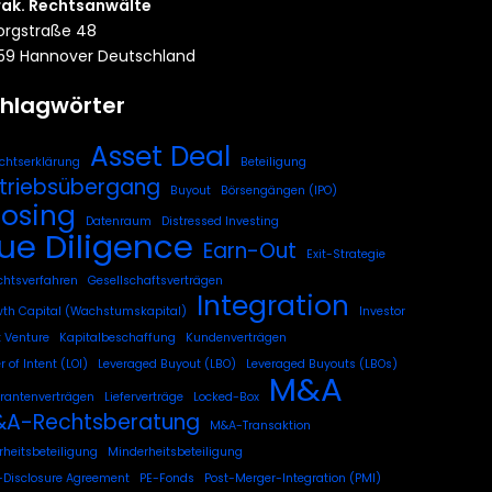
rak. Rechtsanwälte
rgstraße 48
59 Hannover Deutschland
hlagwörter
Asset Deal
chtserklärung
Beteiligung
triebsübergang
Buyout
Börsengängen (IPO)
losing
Datenraum
Distressed Investing
ue Diligence
Earn-Out
Exit-Strategie
chtsverfahren
Gesellschaftsverträgen
Integration
th Capital (Wachstumskapital)
Investor
t Venture
Kapitalbeschaffung
Kundenverträgen
r of Intent (LOI)
Leveraged Buyout (LBO)
Leveraged Buyouts (LBOs)
M&A
erantenverträgen
Lieferverträge
Locked-Box
A-Rechtsberatung
M&A-Transaktion
heitsbeteiligung
Minderheitsbeteiligung
Disclosure Agreement
PE-Fonds
Post-Merger-Integration (PMI)