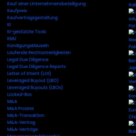
Kauf einer Unternehmensbeteiligung
Ital
Kaufpreis
Kaufvertragsgestaltung
KI
Por
KI-gestützte Tools
KMU
Kündigungsklauseln
Pol
Laufende Rechtsstreitigkeiten
Legal Due Diligence
Legal Due Diligence Reports
Ja
Letter of Intent (LOI)
Leveraged Buyout (LBO)
Vi
Leveraged Buyouts (LBOs)
Locked-Box
Ko
M&A
M&A Prozess
M&A-Transaktion
Ch
M&A-Vertrag
M&A-Verträge
Rus