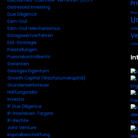
Discounted-Cashflow-Verfahren (DCF)
Pr
Distressed Investing
Priv
Due Diligence
U
Earn-Out
Earn-Out-Mechanismus
Unt
Ve
Ertragswertverfahren
Exit-Strategie
virt
Freistellungen
In
Fusionskontrollrecht
Garantien
Geistiges Eigentum
Growth Capital (Wachstumskapital)
Grunderwerbsteuer
Eng
Haftungsrisiko
Investor
Fre
IP Due Diligence
IP-intensiven Targets
IP-Rechte
Spa
Joint Venture
Kapitalbeschaffung