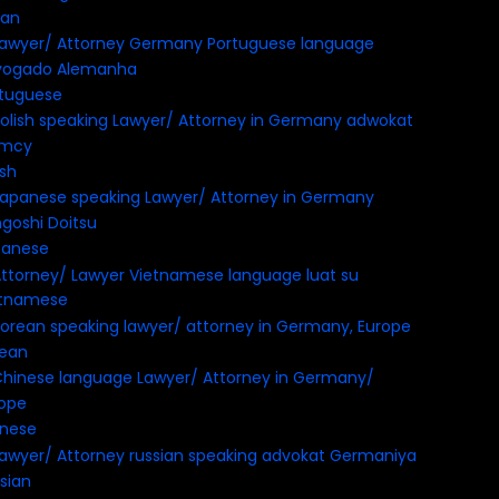
ian
tuguese
ish
panese
etnamese
rean
inese
sian