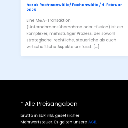
horak Rechtsanwälte/ Fachanwälte
/
4. Februar
2025
Eine M&A-Transaktion
(Unternehmensübernahme oder -fusion) ist ein
komplexer, mehrstufiger Prozess, der sowohl
strategische, rechtliche, steuerliche als auch
wirtschaftliche Aspekte umfasst. […]
* Alle Preisangaben
brutto in EUR inkl. gesetzlicher
Mehrwertsteuer. Es gelten unsere
AGB
.