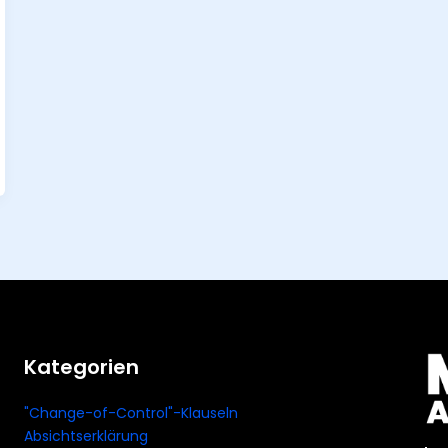
Kategorien
"Change-of-Control"-Klauseln
Absichtserklärung