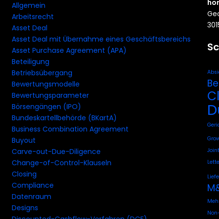
ho
Allgemein
Geo
Arbeitsrecht
301
Asset Deal
Asset Deal mit Übernahme eines Geschäftsbereichs
Sc
Asset Purchase Agreement (APA)
Beteiligung
Betriebsübergang
Absi
Be
Bewertungsmodelle
C
Bewertungsparameter
D
Börsengängen (IPO)
Bundeskartellbehörde (BKartA)
Geri
Business Combination Agreement
Grow
Buyout
Join
Carve-out-Due-Diligence
Change-of-Control-Klauseln
Lette
Closing
Lief
Compliance
M&
Datenraum
Mehr
Designs
Non-