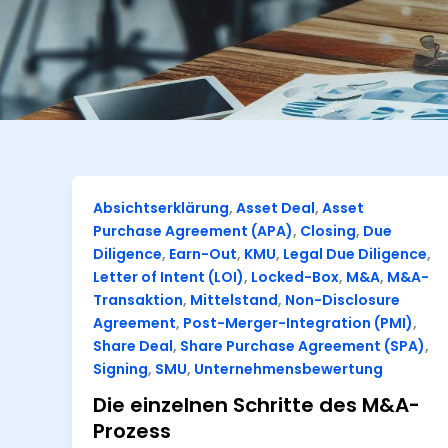
Absichtserklärung
,
Asset Deal
,
Asset
Purchase Agreement (APA)
,
Closing
,
Due
Diligence
,
Earn-Out
,
KMU
,
Legal Due Diligence
,
Letter of Intent (LOI)
,
Locked-Box
,
M&A
,
M&A-
Transaktion
,
Mittelstand
,
Non-Disclosure
Agreement
,
Post-Merger-Integration (PMI)
,
Share Deal
,
Share Purchase Agreement (SPA)
,
Signing
,
SMU
,
Unternehmensbewertung
Die einzelnen Schritte des M&A-
Prozess