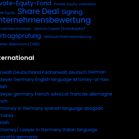
ivate-Equity-Fond
Private-Equity-Investition
Share Deal
Signing
ate Equity
nternehmensbewertung
ernehmensfusionen
Venture Capital (Risikokapital)
rtragsprüfung
Vertraulichkeitsvereinbarung
uellen Datenraums (VDR)
ternational
German
lish
nch
nish