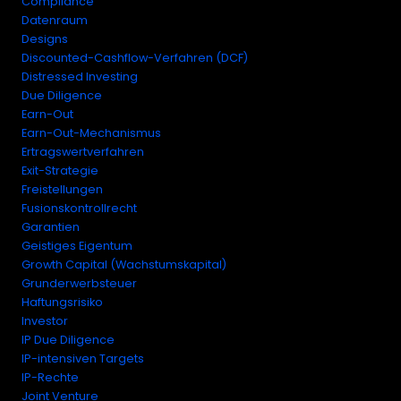
Compliance
Datenraum
Designs
Discounted-Cashflow-Verfahren (DCF)
Distressed Investing
Due Diligence
Earn-Out
Earn-Out-Mechanismus
Ertragswertverfahren
Exit-Strategie
Freistellungen
Fusionskontrollrecht
Garantien
Geistiges Eigentum
Growth Capital (Wachstumskapital)
Grunderwerbsteuer
Haftungsrisiko
Investor
IP Due Diligence
IP-intensiven Targets
IP-Rechte
Joint Venture