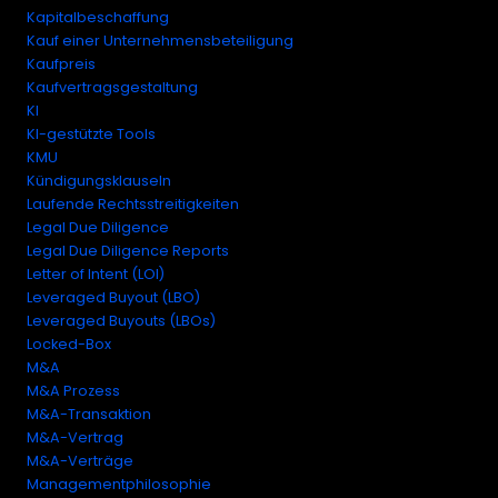
Kapitalbeschaffung
Kauf einer Unternehmensbeteiligung
Kaufpreis
Kaufvertragsgestaltung
KI
KI-gestützte Tools
KMU
Kündigungsklauseln
Laufende Rechtsstreitigkeiten
Legal Due Diligence
Legal Due Diligence Reports
Letter of Intent (LOI)
Leveraged Buyout (LBO)
Leveraged Buyouts (LBOs)
Locked-Box
M&A
M&A Prozess
M&A-Transaktion
M&A-Vertrag
M&A-Verträge
Managementphilosophie