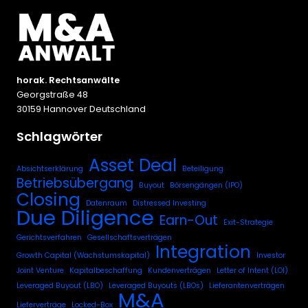
horak. Rechtsanwälte
Georgstraße 48
30159 Hannover Deutschland
Schlagwörter
Asset Deal
Absichtserklärung
Beteiligung
Betriebsübergang
Buyout
Börsengängen (IPO)
Closing
Datenraum
Distressed Investing
Due Diligence
Earn-Out
Exit-Strategie
Gerichtsverfahren
Gesellschaftsverträgen
Integration
Growth Capital (Wachstumskapital)
Investor
Joint Venture
Kapitalbeschaffung
Kundenverträgen
Letter of Intent (LOI)
Leveraged Buyout (LBO)
Leveraged Buyouts (LBOs)
Lieferantenverträgen
M&A
Lieferverträge
Locked-Box