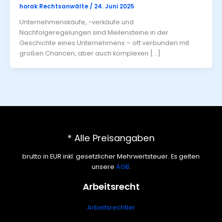
horak Rechtsanwälte
/
24. Juni 2025
Unternehmenskäufe, -verkäufe und
Nachfolgeregelungen sind Meilensteine in der
Geschichte eines Unternehmens – oft verbunden mit
großen Chancen, aber auch komplexen […]
* Alle Preisangaben
brutto in EUR inkl. gesetzlicher Mehrwertsteuer. Es gelten
unsere
AGB
.
Arbeitsrecht
Arbeitsrechtler