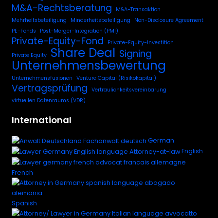
M&A-Rechtsberatung
M&A-Transaktion
Mehrheitsbeteiligung
Minderheitsbeteiligung
Non-Disclosure Agreement
PE-Fonds
Post-Merger-Integration (PMI)
Private-Equity-Fond
Private-Equity-Investition
Share Deal
Signing
Private Equity
Unternehmensbewertung
Unternehmensfusionen
Venture Capital (Risikokapital)
Vertragsprüfung
Vertraulichkeitsvereinbarung
virtuellen Datenraums (VDR)
International
German
English
French
Spanish