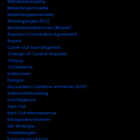
Betriebsübergang
Bewertungsmodelle
Bewertungsparameter
Börsengängen (IPO)
Bundeskartellbehörde (BKartA)
Business Combination Agreement
Buyout
Carve-out-Due-Diligence
Change-of-Control-Klauseln
Closing
Compliance
Datenraum
Designs
Discounted-Cashflow-Verfahren (DCF)
Distressed Investing
Due Diligence
Earn-Out
Earn-Out-Mechanismus
Ertragswertverfahren
Exit-Strategie
Freistellungen
Fusionskontrollrecht