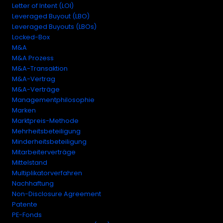
Letter of Intent (LOI)
Leveraged Buyout (LBO)
Leveraged Buyouts (LBOs)
Locked-Box
M&A
M&A Prozess
M&A-Transaktion
M&A-Vertrag
M&A-Verträge
Managementphilosophie
Marken
Marktpreis-Methode
Mehrheitsbeteiligung
Minderheitsbeteiligung
Mitarbeiterverträge
Mittelstand
Multiplikatorverfahren
Nachhaftung
Non-Disclosure Agreement
Patente
PE-Fonds