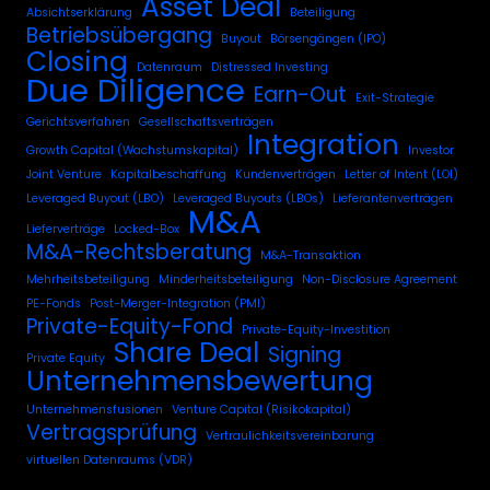
Asset Deal
Absichtserklärung
Beteiligung
Betriebsübergang
Buyout
Börsengängen (IPO)
Closing
Datenraum
Distressed Investing
Due Diligence
Earn-Out
Exit-Strategie
Gerichtsverfahren
Gesellschaftsverträgen
Integration
Growth Capital (Wachstumskapital)
Investor
Joint Venture
Kapitalbeschaffung
Kundenverträgen
Letter of Intent (LOI)
Leveraged Buyout (LBO)
Leveraged Buyouts (LBOs)
Lieferantenverträgen
M&A
Lieferverträge
Locked-Box
M&A-Rechtsberatung
M&A-Transaktion
Mehrheitsbeteiligung
Minderheitsbeteiligung
Non-Disclosure Agreement
PE-Fonds
Post-Merger-Integration (PMI)
Private-Equity-Fond
Private-Equity-Investition
Share Deal
Signing
Private Equity
Unternehmensbewertung
Unternehmensfusionen
Venture Capital (Risikokapital)
Vertragsprüfung
Vertraulichkeitsvereinbarung
virtuellen Datenraums (VDR)