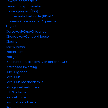
Bewertungsmodelle
Bewertungsparameter
Börsengängen (IPO)
Bundeskartellbehörde (BKartA)
Business Combination Agreement
Buyout
Carve-out-Due-Diligence
Change-of-Control-Klauseln
Closing
Compliance
Datenraum
Designs
Discounted-Cashflow-Verfahren (DCF)
Distressed Investing
Due Diligence
Earn-Out
Earn-Out-Mechanismus
Ertragswertverfahren
Exit-Strategie
Freistellungen
Fusionskontrollrecht
Garantien