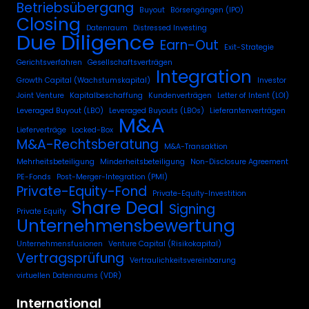
Betriebsübergang
Buyout
Börsengängen (IPO)
Closing
Datenraum
Distressed Investing
Due Diligence
Earn-Out
Exit-Strategie
Gerichtsverfahren
Gesellschaftsverträgen
Integration
Growth Capital (Wachstumskapital)
Investor
Joint Venture
Kapitalbeschaffung
Kundenverträgen
Letter of Intent (LOI)
Leveraged Buyout (LBO)
Leveraged Buyouts (LBOs)
Lieferantenverträgen
M&A
Lieferverträge
Locked-Box
M&A-Rechtsberatung
M&A-Transaktion
Mehrheitsbeteiligung
Minderheitsbeteiligung
Non-Disclosure Agreement
PE-Fonds
Post-Merger-Integration (PMI)
Private-Equity-Fond
Private-Equity-Investition
Share Deal
Signing
Private Equity
Unternehmensbewertung
Unternehmensfusionen
Venture Capital (Risikokapital)
Vertragsprüfung
Vertraulichkeitsvereinbarung
virtuellen Datenraums (VDR)
International