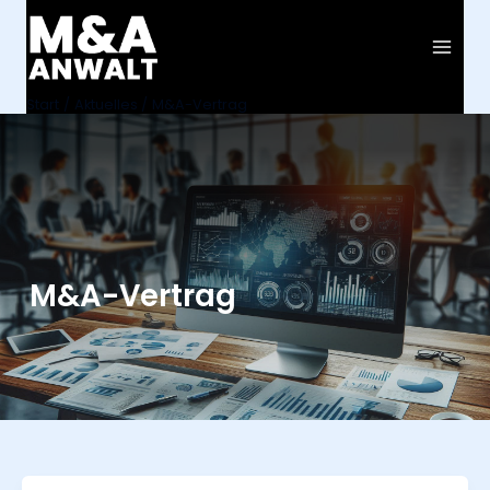
Zum
Inhalt
springen
Start
Aktuelles
M&A-Vertrag
M&A-Vertrag