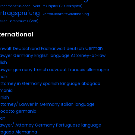
ernehmensfusionen
Venture Capital (Risikokapital)
rtragsprüfung
Vertraulichkeitsvereinbarung
uellen Datenraums (VDR)
ternational
German
lish
nch
nish
ian