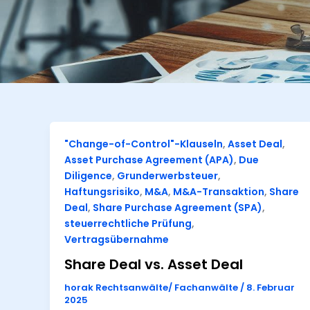
"Change-of-Control"-Klauseln
,
Asset Deal
,
Asset Purchase Agreement (APA)
,
Due
Diligence
,
Grunderwerbsteuer
,
Haftungsrisiko
,
M&A
,
M&A-Transaktion
,
Share
Deal
,
Share Purchase Agreement (SPA)
,
steuerrechtliche Prüfung
,
Vertragsübernahme
Share Deal vs. Asset Deal
horak Rechtsanwälte/ Fachanwälte
/
8. Februar
2025