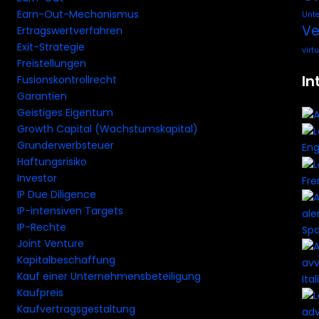
Earn-Out-Mechanismus
Unt
Ve
Ertragswertverfahren
Exit-Strategie
virt
Freistellungen
In
Fusionskontrollrecht
Garantien
Geistiges Eigentum
Growth Capital (Wachstumskapital)
Grunderwerbsteuer
Eng
Haftungsrisiko
Investor
Fre
IP Due Diligence
IP-intensiven Targets
IP-Rechte
Spa
Joint Venture
Kapitalbeschaffung
Kauf einer Unternehmensbeteiligung
Ital
Kaufpreis
Kaufvertragsgestaltung