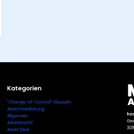
Kategorien
"Change-of-Control"-Klauseln
Absichtserklärung
ho
Allgemein
Geo
Arbeitsrecht
301
Asset Deal