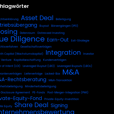
hlagwörter
Asset Deal
chtserklärung
Beteiligung
triebsübergang
Buyout
Börsengängen (IPO)
losing
Datenraum
Distressed Investing
ue Diligence
Earn-Out
Exit-Strategie
chtsverfahren
Gesellschaftsverträgen
Integration
th Capital (Wachstumskapital)
Investor
t Venture
Kapitalbeschaffung
Kundenverträgen
r of Intent (LOI)
Leveraged Buyout (LBO)
Leveraged Buyouts (LBOs)
M&A
erantenverträgen
Lieferverträge
Locked-Box
A-Rechtsberatung
M&A-Transaktion
heitsbeteiligung
Minderheitsbeteiligung
Disclosure Agreement
PE-Fonds
Post-Merger-Integration (PMI)
ivate-Equity-Fond
Private-Equity-Investition
Share Deal
Signing
ate Equity
nternehmensbewertung