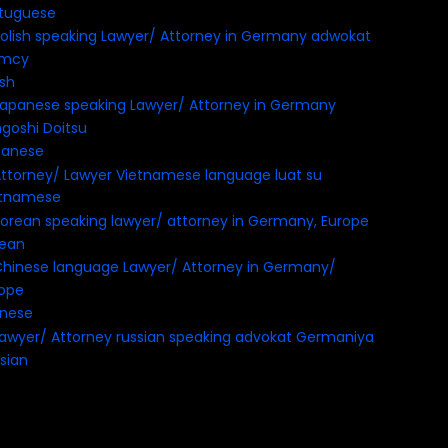
tuguese
ish
panese
etnamese
rean
inese
sian