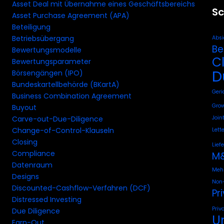
Asset Deal mit Übernahme eines Geschäftsbereichs
Sc
Asset Purchase Agreement (APA)
Beteiligung
Betriebsübergang
Absi
Be
Bewertungsmodelle
C
Bewertungsparameter
D
Börsengängen (IPO)
Bundeskartellbehörde (BKartA)
Geri
Business Combination Agreement
Grow
Buyout
Join
Carve-out-Due-Diligence
Change-of-Control-Klauseln
Lette
Closing
Lief
Compliance
M&
Datenraum
Mehr
Designs
Non-
Discounted-Cashflow-Verfahren (DCF)
Pr
Distressed Investing
Priv
Due Diligence
U
Earn-Out