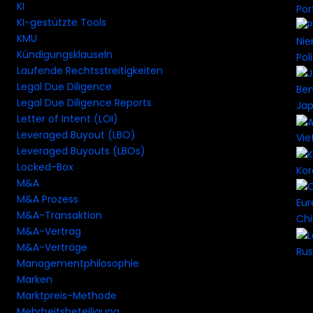
KI
Por
KI-gestützte Tools
KMU
Kündigungsklauseln
Pol
Laufende Rechtsstreitigkeiten
Legal Due Diligence
Legal Due Diligence Reports
Ja
Letter of Intent (LOI)
Leveraged Buyout (LBO)
Vi
Leveraged Buyouts (LBOs)
Locked-Box
Ko
M&A
M&A Prozess
M&A-Transaktion
Ch
M&A-Vertrag
M&A-Verträge
Rus
Managementphilosophie
Marken
Marktpreis-Methode
Mehrheitsbeteiligung