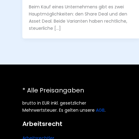
Beim Kauf eines Unternehmens gibt es zwei
Hauptmöglichkeiten: den Share Deal und den
Asset Deal. Beide Varianten haben rechtliche,
steuerliche […]
* Alle Preisangaben
brutto in EUR inkl. gesetzlicher
Mehrwertsteuer. Es gelten unsere
AGB
.
Arbeitsrecht
Arbeitsrechtler