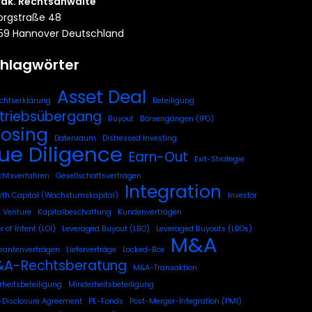
rak. Rechtsanwälte
rgstraße 48
59 Hannover Deutschland
hlagwörter
Asset Deal
chtserklärung
Beteiligung
triebsübergang
Buyout
Börsengängen (IPO)
losing
Datenraum
Distressed Investing
ue Diligence
Earn-Out
Exit-Strategie
chtsverfahren
Gesellschaftsverträgen
Integration
th Capital (Wachstumskapital)
Investor
t Venture
Kapitalbeschaffung
Kundenverträgen
r of Intent (LOI)
Leveraged Buyout (LBO)
Leveraged Buyouts (LBOs)
M&A
erantenverträgen
Lieferverträge
Locked-Box
A-Rechtsberatung
M&A-Transaktion
heitsbeteiligung
Minderheitsbeteiligung
Disclosure Agreement
PE-Fonds
Post-Merger-Integration (PMI)