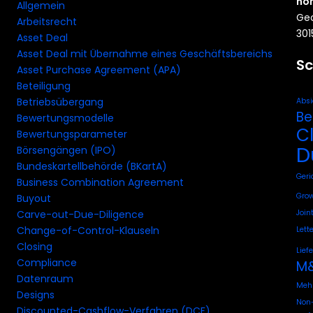
ho
Allgemein
Geo
Arbeitsrecht
301
Asset Deal
Asset Deal mit Übernahme eines Geschäftsbereichs
Sc
Asset Purchase Agreement (APA)
Beteiligung
Betriebsübergang
Absi
Be
Bewertungsmodelle
C
Bewertungsparameter
D
Börsengängen (IPO)
Bundeskartellbehörde (BKartA)
Geri
Business Combination Agreement
Grow
Buyout
Join
Carve-out-Due-Diligence
Change-of-Control-Klauseln
Lette
Closing
Lief
Compliance
M&
Datenraum
Mehr
Designs
Non-
Discounted-Cashflow-Verfahren (DCF)