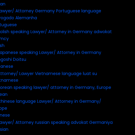
ian
tuguese
ish
panese
etnamese
rean
inese
sian