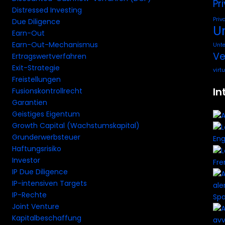
Pr
Distressed Investing
Priv
Due Diligence
U
Earn-Out
Earn-Out-Mechanismus
Unt
Ve
Ertragswertverfahren
Exit-Strategie
virt
Freistellungen
In
Fusionskontrollrecht
Garantien
Geistiges Eigentum
Growth Capital (Wachstumskapital)
Grunderwerbsteuer
Eng
Haftungsrisiko
Investor
Fre
IP Due Diligence
IP-intensiven Targets
IP-Rechte
Spa
Joint Venture
Kapitalbeschaffung