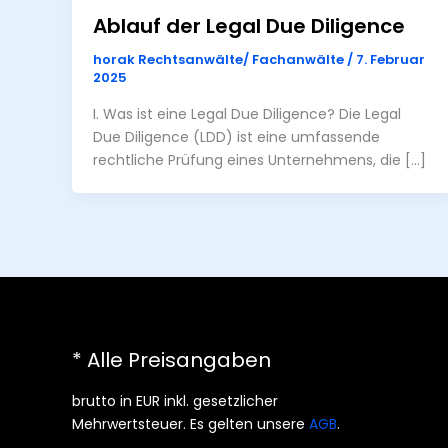
Ablauf der Legal Due Diligence
horak Rechtsanwälte/ Fachanwälte
/
7. Februar
2025
I. Was ist eine Legal Due Diligence? Die Legal
Due Diligence (LDD) ist eine umfassende
rechtliche Prüfung eines Unternehmens, die […]
* Alle Preisangaben
brutto in EUR inkl. gesetzlicher
Mehrwertsteuer. Es gelten unsere
AGB
.