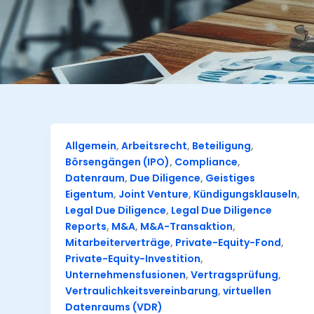
Allgemein
,
Arbeitsrecht
,
Beteiligung
,
Börsengängen (IPO)
,
Compliance
,
Datenraum
,
Due Diligence
,
Geistiges
Eigentum
,
Joint Venture
,
Kündigungsklauseln
,
Legal Due Diligence
,
Legal Due Diligence
Reports
,
M&A
,
M&A-Transaktion
,
Mitarbeiterverträge
,
Private-Equity-Fond
,
Private-Equity-Investition
,
Unternehmensfusionen
,
Vertragsprüfung
,
Vertraulichkeitsvereinbarung
,
virtuellen
Datenraums (VDR)