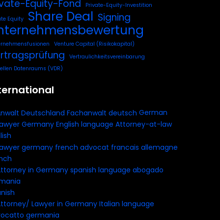
ivate-Equity-Fond
Private-Equity-Investition
Share Deal
Signing
ate Equity
nternehmensbewertung
ernehmensfusionen
Venture Capital (Risikokapital)
rtragsprüfung
Vertraulichkeitsvereinbarung
uellen Datenraums (VDR)
ternational
German
lish
nch
nish