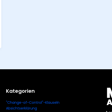
Kategorien
"Change-of-Control"-Klauseln
Absichtserklärung