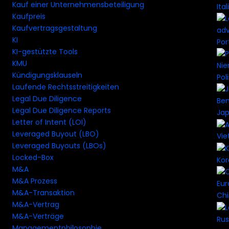
Kauf einer Unternehmensbeteiligung
Ital
Kaufpreis
Kaufvertragsgestaltung
KI
Por
KI-gestützte Tools
KMU
Kündigungsklauseln
Pol
Laufende Rechtsstreitigkeiten
Legal Due Diligence
Legal Due Diligence Reports
Ja
Letter of Intent (LOI)
Leveraged Buyout (LBO)
Vi
Leveraged Buyouts (LBOs)
Locked-Box
Ko
M&A
M&A Prozess
M&A-Transaktion
Ch
M&A-Vertrag
M&A-Verträge
Rus
Managementphilosophie