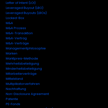
Letter of Intent (LOI)
Leveraged Buyout (LBO)
Leveraged Buyouts (LBOs)
Locked-Box
M&A
M&A Prozess
M&A-Transaktion
M&A-Vertrag
M&A-Verträge
Managementphilosophie
Marken
Marktpreis-Methode
Mehrheitsbeteiligung
Minderheitsbeteiligung
Mitarbeiterverträge
Mittelstand
Multiplikatorverfahren
Nachhaftung
Non-Disclosure Agreement
Patente
PE-Fonds