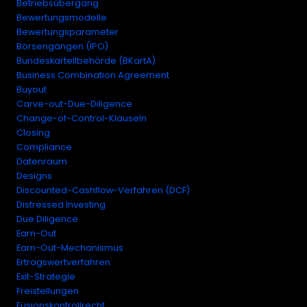
Betriebsübergang
Bewertungsmodelle
Bewertungsparameter
Börsengängen (IPO)
Bundeskartellbehörde (BKartA)
Business Combination Agreement
Buyout
Carve-out-Due-Diligence
Change-of-Control-Klauseln
Closing
Compliance
Datenraum
Designs
Discounted-Cashflow-Verfahren (DCF)
Distressed Investing
Due Diligence
Earn-Out
Earn-Out-Mechanismus
Ertragswertverfahren
Exit-Strategie
Freistellungen
Fusionskontrollrecht