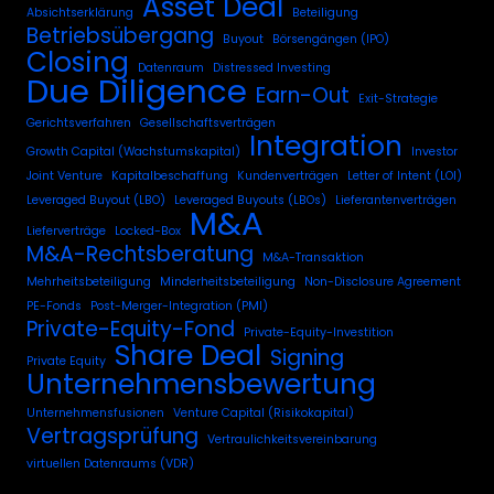
Asset Deal
Absichtserklärung
Beteiligung
Betriebsübergang
Buyout
Börsengängen (IPO)
Closing
Datenraum
Distressed Investing
Due Diligence
Earn-Out
Exit-Strategie
Gerichtsverfahren
Gesellschaftsverträgen
Integration
Growth Capital (Wachstumskapital)
Investor
Joint Venture
Kapitalbeschaffung
Kundenverträgen
Letter of Intent (LOI)
Leveraged Buyout (LBO)
Leveraged Buyouts (LBOs)
Lieferantenverträgen
M&A
Lieferverträge
Locked-Box
M&A-Rechtsberatung
M&A-Transaktion
Mehrheitsbeteiligung
Minderheitsbeteiligung
Non-Disclosure Agreement
PE-Fonds
Post-Merger-Integration (PMI)
Private-Equity-Fond
Private-Equity-Investition
Share Deal
Signing
Private Equity
Unternehmensbewertung
Unternehmensfusionen
Venture Capital (Risikokapital)
Vertragsprüfung
Vertraulichkeitsvereinbarung
virtuellen Datenraums (VDR)