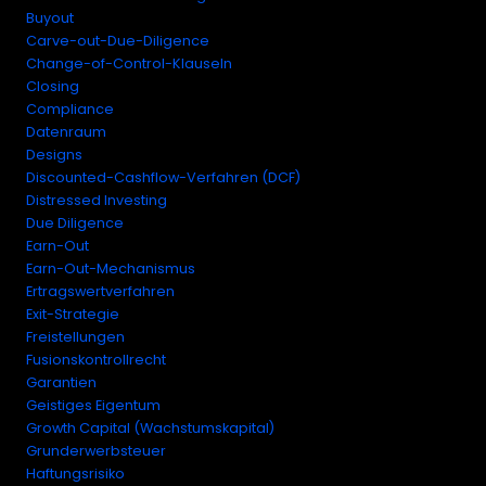
Buyout
Carve-out-Due-Diligence
Change-of-Control-Klauseln
Closing
Compliance
Datenraum
Designs
Discounted-Cashflow-Verfahren (DCF)
Distressed Investing
Due Diligence
Earn-Out
Earn-Out-Mechanismus
Ertragswertverfahren
Exit-Strategie
Freistellungen
Fusionskontrollrecht
Garantien
Geistiges Eigentum
Growth Capital (Wachstumskapital)
Grunderwerbsteuer
Haftungsrisiko