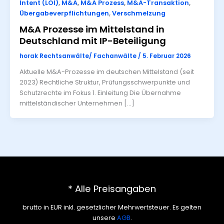
Intent (LOI)
,
M&A
,
M&A Prozess
,
M&A-Transaktion
,
Übergabeverpflichtungen
,
Verschmelzung
M&A Prozesse im Mittelstand in
Deutschland mit IP-Beteiligung
horak Rechtsanwälte/ Fachanwälte
/
5. Februar 2026
Aktuelle M&A-Prozesse im deutschen Mittelstand (seit
2023) Rechtliche Struktur, Prüfungsschwerpunkte und
Schutzrechte im Fokus 1. Einleitung Die Übernahme
mittelständischer Unternehmen […]
* Alle Preisangaben
brutto in EUR inkl. gesetzlicher Mehrwertsteuer. Es gelten
unsere
AGB
.