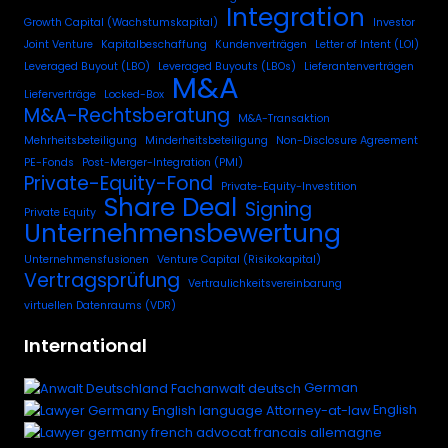
Integration
Growth Capital (Wachstumskapital)
Investor
Joint Venture
Kapitalbeschaffung
Kundenverträgen
Letter of Intent (LOI)
Leveraged Buyout (LBO)
Leveraged Buyouts (LBOs)
Lieferantenverträgen
M&A
Lieferverträge
Locked-Box
M&A-Rechtsberatung
M&A-Transaktion
Mehrheitsbeteiligung
Minderheitsbeteiligung
Non-Disclosure Agreement
PE-Fonds
Post-Merger-Integration (PMI)
Private-Equity-Fond
Private-Equity-Investition
Share Deal
Signing
Private Equity
Unternehmensbewertung
Unternehmensfusionen
Venture Capital (Risikokapital)
Vertragsprüfung
Vertraulichkeitsvereinbarung
virtuellen Datenraums (VDR)
International
German
English