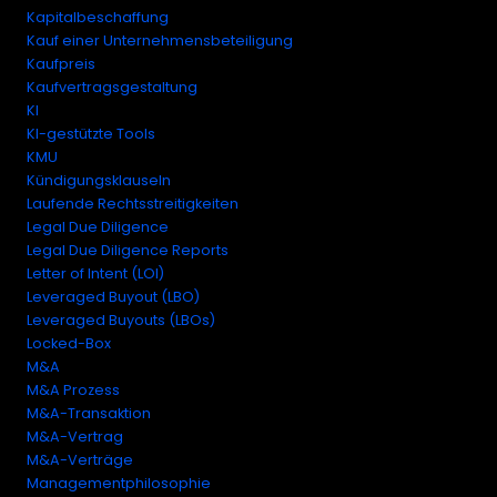
Kapitalbeschaffung
Kauf einer Unternehmensbeteiligung
Kaufpreis
Kaufvertragsgestaltung
KI
KI-gestützte Tools
KMU
Kündigungsklauseln
Laufende Rechtsstreitigkeiten
Legal Due Diligence
Legal Due Diligence Reports
Letter of Intent (LOI)
Leveraged Buyout (LBO)
Leveraged Buyouts (LBOs)
Locked-Box
M&A
M&A Prozess
M&A-Transaktion
M&A-Vertrag
M&A-Verträge
Managementphilosophie