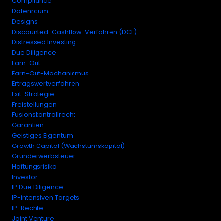
Compliance
Datenraum
Designs
Discounted-Cashflow-Verfahren (DCF)
Distressed Investing
Due Diligence
Earn-Out
Earn-Out-Mechanismus
Ertragswertverfahren
Exit-Strategie
Freistellungen
Fusionskontrollrecht
Garantien
Geistiges Eigentum
Growth Capital (Wachstumskapital)
Grunderwerbsteuer
Haftungsrisiko
Investor
IP Due Diligence
IP-intensiven Targets
IP-Rechte
Joint Venture