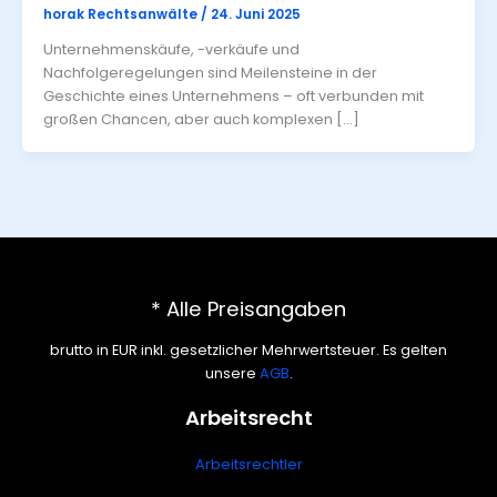
horak Rechtsanwälte
/
24. Juni 2025
Unternehmenskäufe, -verkäufe und
Nachfolgeregelungen sind Meilensteine in der
Geschichte eines Unternehmens – oft verbunden mit
großen Chancen, aber auch komplexen […]
* Alle Preisangaben
brutto in EUR inkl. gesetzlicher Mehrwertsteuer. Es gelten
unsere
AGB
.
Arbeitsrecht
Arbeitsrechtler