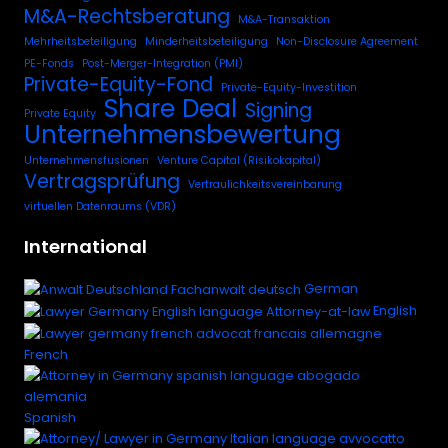
M&A-Rechtsberatung
M&A-Transaktion
Mehrheitsbeteiligung
Minderheitsbeteiligung
Non-Disclosure Agreement
PE-Fonds
Post-Merger-Integration (PMI)
Private-Equity-Fond
Private-Equity-Investition
Share Deal
Signing
Private Equity
Unternehmensbewertung
Unternehmensfusionen
Venture Capital (Risikokapital)
Vertragsprüfung
Vertraulichkeitsvereinbarung
virtuellen Datenraums (VDR)
International
German
English
French
Spanish