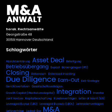
horak. Rechtsanwälte
Georgstraße 48
30159 Hannover Deutschland
Schlagwörter
Asset Deal
Absichtserklärung
Beteiligung
Betriebsübergang
Buyout
Börsengängen (IPO)
Closing
Datenraum
Distressed Investing
Due Diligence
Earn-Out
Exit-Strategie
Gerichtsverfahren
Gesellschaftsverträgen
Integration
Growth Capital (Wachstumskapital)
Investor
Joint Venture
Kapitalbeschaffung
Kundenverträgen
Letter of Intent (LOI)
Leveraged Buyout (LBO)
Leveraged Buyouts (LBOs)
Lieferantenverträgen
M&A
Lieferverträge
Locked-Box