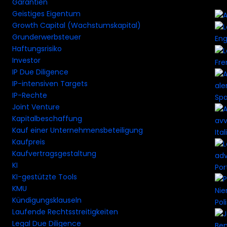
Garantien
Geistiges Eigentum
Growth Capital (Wachstumskapital)
Grunderwerbsteuer
Eng
Haftungsrisiko
Investor
Fre
IP Due Diligence
IP-intensiven Targets
IP-Rechte
Spa
Joint Venture
Kapitalbeschaffung
Kauf einer Unternehmensbeteiligung
Ital
Kaufpreis
Kaufvertragsgestaltung
KI
Por
KI-gestützte Tools
KMU
Kündigungsklauseln
Pol
Laufende Rechtsstreitigkeiten
Legal Due Diligence