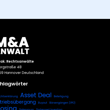
rak. Rechtsanwälte
rgstraße 48
59 Hannover Deutschland
hlagwörter
Asset Deal
chtserklärung
Beteiligung
triebsübergang
Buyout
Börsengängen (IPO)
losing
Datenraum
Distressed Investing