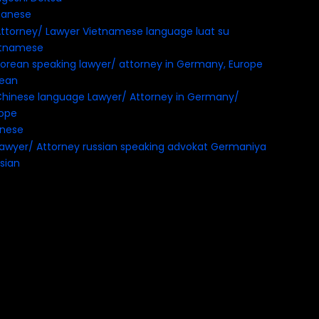
panese
etnamese
rean
inese
sian