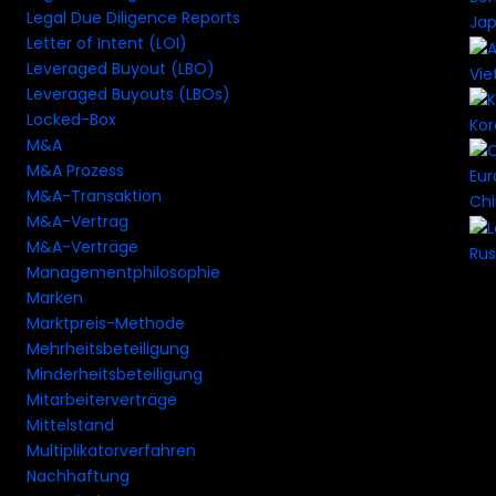
Legal Due Diligence Reports
Ja
Letter of Intent (LOI)
Leveraged Buyout (LBO)
Vi
Leveraged Buyouts (LBOs)
Locked-Box
Ko
M&A
M&A Prozess
M&A-Transaktion
Ch
M&A-Vertrag
M&A-Verträge
Rus
Managementphilosophie
Marken
Marktpreis-Methode
Mehrheitsbeteiligung
Minderheitsbeteiligung
Mitarbeiterverträge
Mittelstand
Multiplikatorverfahren
Nachhaftung