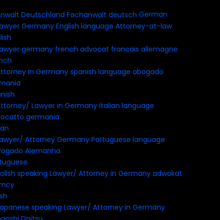
German
lish
nch
nish
ian
tuguese
ish