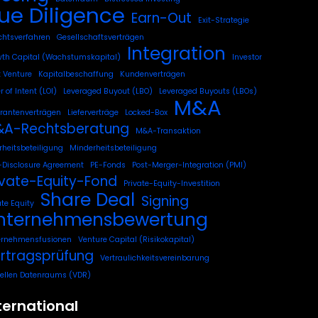
ue Diligence
Earn-Out
Exit-Strategie
chtsverfahren
Gesellschaftsverträgen
Integration
th Capital (Wachstumskapital)
Investor
t Venture
Kapitalbeschaffung
Kundenverträgen
r of Intent (LOI)
Leveraged Buyout (LBO)
Leveraged Buyouts (LBOs)
M&A
erantenverträgen
Lieferverträge
Locked-Box
A-Rechtsberatung
M&A-Transaktion
heitsbeteiligung
Minderheitsbeteiligung
Disclosure Agreement
PE-Fonds
Post-Merger-Integration (PMI)
ivate-Equity-Fond
Private-Equity-Investition
Share Deal
Signing
ate Equity
nternehmensbewertung
ernehmensfusionen
Venture Capital (Risikokapital)
rtragsprüfung
Vertraulichkeitsvereinbarung
uellen Datenraums (VDR)
ternational