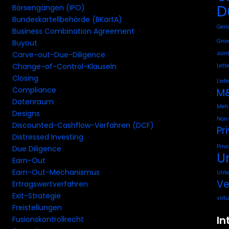
D
Börsengängen (IPO)
Bundeskartellbehörde (BKartA)
Geri
Business Combination Agreement
Grow
Buyout
Join
Carve-out-Due-Diligence
Change-of-Control-Klauseln
Lette
Closing
Lief
Compliance
M&
Datenraum
Mehr
Designs
Non-
Discounted-Cashflow-Verfahren (DCF)
Pr
Distressed Investing
Priv
Due Diligence
U
Earn-Out
Earn-Out-Mechanismus
Unt
Ve
Ertragswertverfahren
Exit-Strategie
virt
Freistellungen
In
Fusionskontrollrecht