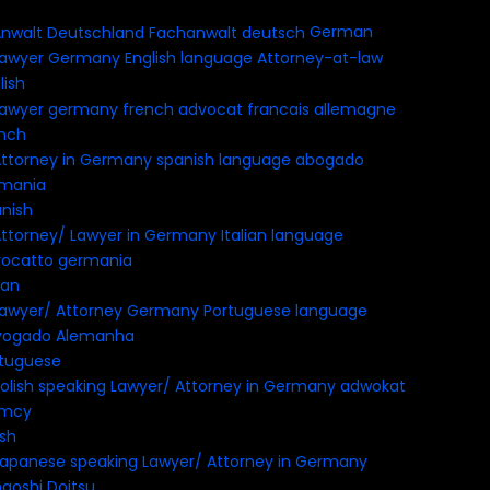
German
lish
nch
nish
ian
tuguese
ish