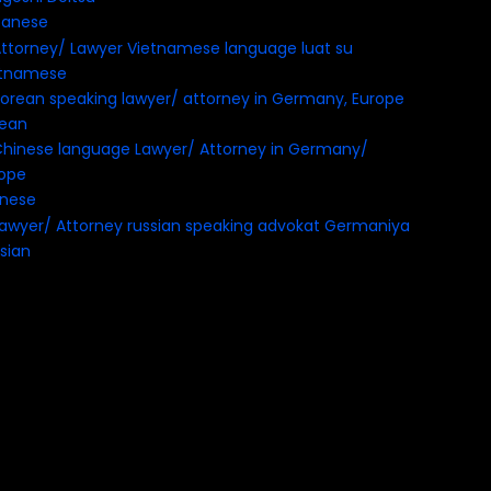
panese
etnamese
rean
inese
sian