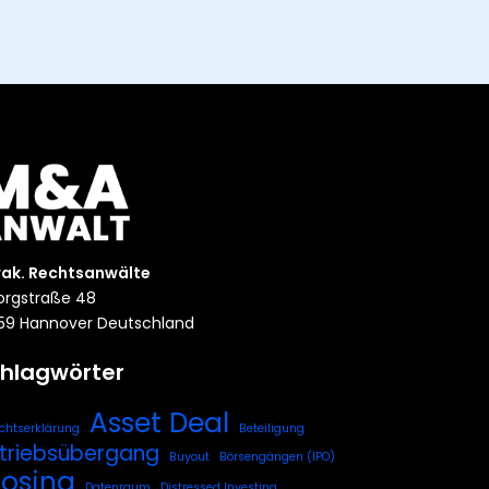
rak. Rechtsanwälte
rgstraße 48
59 Hannover Deutschland
hlagwörter
Asset Deal
chtserklärung
Beteiligung
triebsübergang
Buyout
Börsengängen (IPO)
losing
Datenraum
Distressed Investing