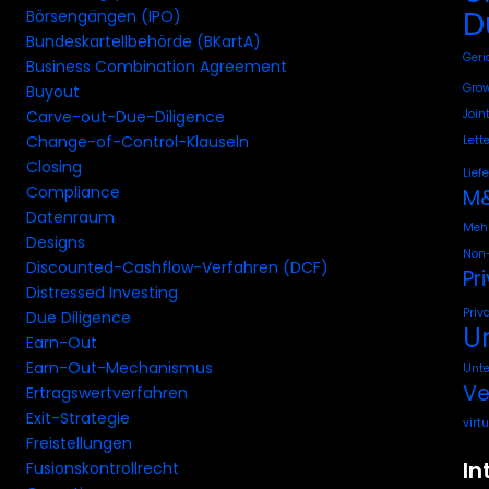
D
Börsengängen (IPO)
Bundeskartellbehörde (BKartA)
Geri
Business Combination Agreement
Grow
Buyout
Join
Carve-out-Due-Diligence
Change-of-Control-Klauseln
Lette
Closing
Lief
Compliance
M&
Datenraum
Mehr
Designs
Non-
Discounted-Cashflow-Verfahren (DCF)
Pr
Distressed Investing
Priv
Due Diligence
U
Earn-Out
Earn-Out-Mechanismus
Unt
Ve
Ertragswertverfahren
Exit-Strategie
virt
Freistellungen
In
Fusionskontrollrecht