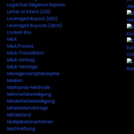
Legal Due Diligence Reports
Ja
Letter of Intent (LOI)
Leveraged Buyout (LBO)
Vi
Leveraged Buyouts (LBOs)
Locked-Box
Ko
M&A
M&A Prozess
M&A-Transaktion
Ch
M&A-Vertrag
M&A-Verträge
Rus
Managementphilosophie
Marken
Marktpreis-Methode
Mehrheitsbeteiligung
Minderheitsbeteiligung
Mitarbeiterverträge
Mittelstand
Multiplikatorverfahren
Nachhaftung