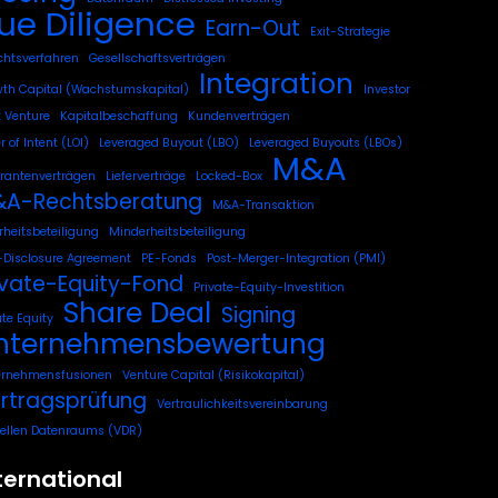
ue Diligence
Earn-Out
Exit-Strategie
chtsverfahren
Gesellschaftsverträgen
Integration
th Capital (Wachstumskapital)
Investor
t Venture
Kapitalbeschaffung
Kundenverträgen
r of Intent (LOI)
Leveraged Buyout (LBO)
Leveraged Buyouts (LBOs)
M&A
erantenverträgen
Lieferverträge
Locked-Box
A-Rechtsberatung
M&A-Transaktion
heitsbeteiligung
Minderheitsbeteiligung
Disclosure Agreement
PE-Fonds
Post-Merger-Integration (PMI)
ivate-Equity-Fond
Private-Equity-Investition
Share Deal
Signing
ate Equity
nternehmensbewertung
ernehmensfusionen
Venture Capital (Risikokapital)
rtragsprüfung
Vertraulichkeitsvereinbarung
uellen Datenraums (VDR)
ternational