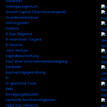
Garantien
Geistiges Eigentum
Growth Capital (Wachstumskapital)
Grunderwerbsteuer
Eng
Haftungsrisiko
Investor
Fre
IP Due Diligence
IP-intensiven Targets
IP-Rechte
Spa
Joint Venture
Kapitalbeschaffung
Kauf einer Unternehmensbeteiligung
Ital
Kaufpreis
Kaufvertragsgestaltung
KI
Por
KI-gestützte Tools
KMU
Kündigungsklauseln
Pol
Laufende Rechtsstreitigkeiten
Legal Due Diligence