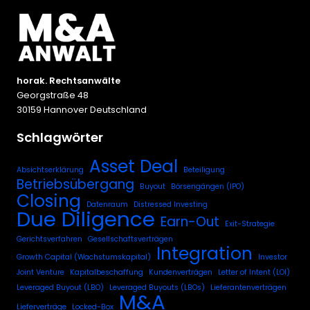
horak. Rechtsanwälte
Georgstraße 48
30159 Hannover Deutschland
Schlagwörter
Asset Deal
Absichtserklärung
Beteiligung
Betriebsübergang
Buyout
Börsengängen (IPO)
Closing
Datenraum
Distressed Investing
Due Diligence
Earn-Out
Exit-Strategie
Gerichtsverfahren
Gesellschaftsverträgen
Integration
Growth Capital (Wachstumskapital)
Investor
Joint Venture
Kapitalbeschaffung
Kundenverträgen
Letter of Intent (LOI)
Leveraged Buyout (LBO)
Leveraged Buyouts (LBOs)
Lieferantenverträgen
M&A
Lieferverträge
Locked-Box