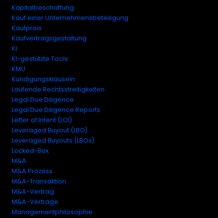
Kapitalbeschaffung
Kauf einer Unternehmensbeteiligung
Kaufpreis
Kaufvertragsgestaltung
KI
KI-gestützte Tools
KMU
Kündigungsklauseln
Laufende Rechtsstreitigkeiten
Legal Due Diligence
Legal Due Diligence Reports
Letter of Intent (LOI)
Leveraged Buyout (LBO)
Leveraged Buyouts (LBOs)
Locked-Box
M&A
M&A Prozess
M&A-Transaktion
M&A-Vertrag
M&A-Verträge
Managementphilosophie