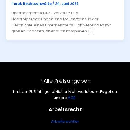
horak Rechtsanwälte
/
24. Juni 2025
Unternehmenskäufe, -verkäufe und
Nachfolgeregelungen sind Meilensteine in der
Geschichte eines Unternehmens – oft verbunden mit
großen Chancen, aber auch komplexen […]
* Alle Preisangaben
brutto in EUR inkl. gesetzlicher Mehrwertsteuer. Es gelten
unsere
AGB
.
Arbeitsrecht
Arbeitsrechtler