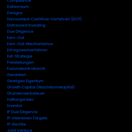
Compliance
Datenraum
Designs
Discounted-Cashflow-Verfahren (DCF)
Distressed Investing
Due Diligence
Earn-Out
Earn-Out-Mechanismus
Ertragswertverfahren
Exit-Strategie
Freistellungen
Fusionskontrollrecht
Garantien
Geistiges Eigentum
Growth Capital (Wachstumskapital)
Grunderwerbsteuer
Haftungsrisiko
Investor
IP Due Diligence
IP-intensiven Targets
IP-Rechte
Joint Venture