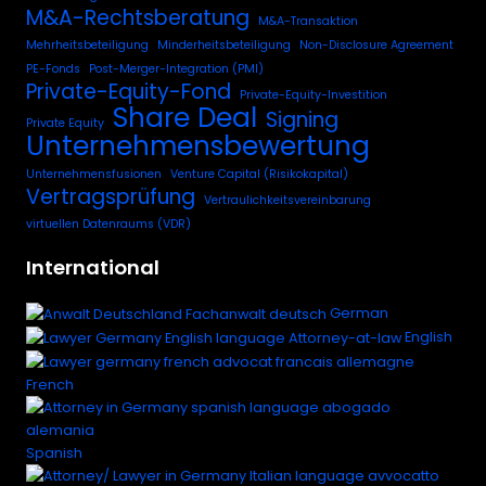
M&A-Rechtsberatung
M&A-Transaktion
Mehrheitsbeteiligung
Minderheitsbeteiligung
Non-Disclosure Agreement
PE-Fonds
Post-Merger-Integration (PMI)
Private-Equity-Fond
Private-Equity-Investition
Share Deal
Signing
Private Equity
Unternehmensbewertung
Unternehmensfusionen
Venture Capital (Risikokapital)
Vertragsprüfung
Vertraulichkeitsvereinbarung
virtuellen Datenraums (VDR)
International
German
English
French
Spanish