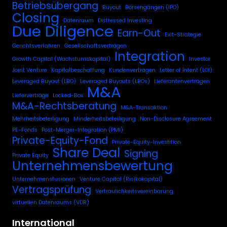
Betriebsübergang
Buyout
Börsengängen (IPO)
Closing
Datenraum
Distressed Investing
Due Diligence
Earn-Out
Exit-Strategie
Gerichtsverfahren
Gesellschaftsverträgen
Integration
Growth Capital (Wachstumskapital)
Investor
Joint Venture
Kapitalbeschaffung
Kundenverträgen
Letter of Intent (LOI)
Leveraged Buyout (LBO)
Leveraged Buyouts (LBOs)
Lieferantenverträgen
M&A
Lieferverträge
Locked-Box
M&A-Rechtsberatung
M&A-Transaktion
Mehrheitsbeteiligung
Minderheitsbeteiligung
Non-Disclosure Agreement
PE-Fonds
Post-Merger-Integration (PMI)
Private-Equity-Fond
Private-Equity-Investition
Share Deal
Signing
Private Equity
Unternehmensbewertung
Unternehmensfusionen
Venture Capital (Risikokapital)
Vertragsprüfung
Vertraulichkeitsvereinbarung
virtuellen Datenraums (VDR)
International