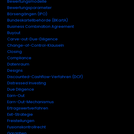
Bewertungsmodelle
Bewertungsparameter
Börsengängen (IPO)
Bundeskartellbehörde (BKartA)
Business Combination Agreement
Buyout
Carve-out-Due-Diligence
Change-of-Control-Klauseln
Closing
Compliance
Datenraum
Designs
Discounted-Cashflow-Verfahren (DCF)
Distressed Investing
Due Diligence
Earn-Out
Earn-Out-Mechanismus
Ertragswertverfahren
Exit-Strategie
Freistellungen
Fusionskontrollrecht
Garantien