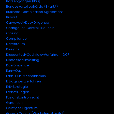
Börsengängen (IPO)
Bundeskartellbehörde (BKartA)
Business Combination Agreement
Buyout
Carve-out-Due-Diligence
Change-of-Control-Klauseln
Closing
Compliance
Datenraum
Designs
Discounted-Cashflow-Verfahren (DCF)
Distressed Investing
Due Diligence
Earn-Out
Earn-Out-Mechanismus
Ertragswertverfahren
Exit-Strategie
Freistellungen
Fusionskontrollrecht
Garantien
Geistiges Eigentum
Growth Capital (Wachstumskapital)