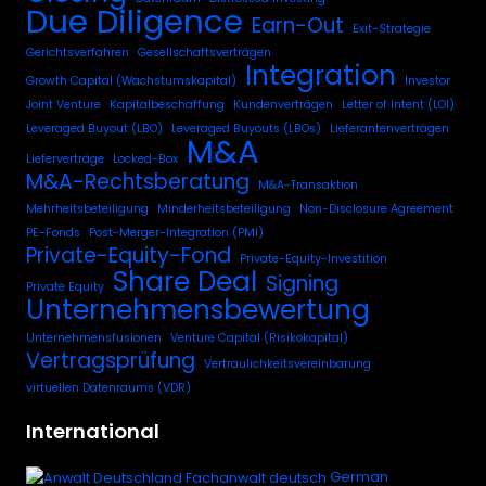
Due Diligence
Earn-Out
Exit-Strategie
Gerichtsverfahren
Gesellschaftsverträgen
Integration
Growth Capital (Wachstumskapital)
Investor
Joint Venture
Kapitalbeschaffung
Kundenverträgen
Letter of Intent (LOI)
Leveraged Buyout (LBO)
Leveraged Buyouts (LBOs)
Lieferantenverträgen
M&A
Lieferverträge
Locked-Box
M&A-Rechtsberatung
M&A-Transaktion
Mehrheitsbeteiligung
Minderheitsbeteiligung
Non-Disclosure Agreement
PE-Fonds
Post-Merger-Integration (PMI)
Private-Equity-Fond
Private-Equity-Investition
Share Deal
Signing
Private Equity
Unternehmensbewertung
Unternehmensfusionen
Venture Capital (Risikokapital)
Vertragsprüfung
Vertraulichkeitsvereinbarung
virtuellen Datenraums (VDR)
International
German