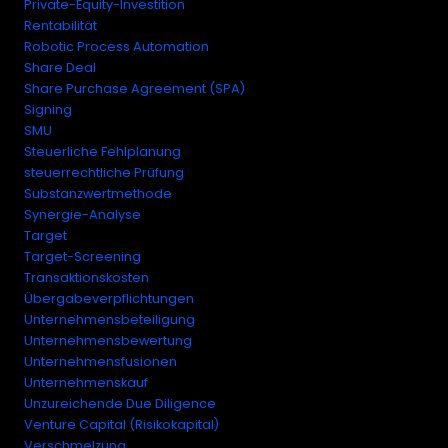
Private-Equity-Investition
Rentabilität
Robotic Process Automation
Share Deal
Share Purchase Agreement (SPA)
Signing
SMU
Steuerliche Fehlplanung
steuerrechtliche Prüfung
Substanzwertmethode
Synergie-Analyse
Target
Target-Screening
Transaktionskosten
Übergabeverpflichtungen
Unternehmensbeteiligung
Unternehmensbewertung
Unternehmensfusionen
Unternehmenskauf
Unzureichende Due Diligence
Venture Capital (Risikokapital)
Verschmelzung