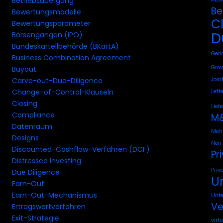
Betriebsübergang
Be
Bewertungsmodelle
C
Bewertungsparameter
D
Börsengängen (IPO)
Bundeskartellbehörde (BKartA)
Geri
Business Combination Agreement
Grow
Buyout
Join
Carve-out-Due-Diligence
Change-of-Control-Klauseln
Lette
Closing
Lief
Compliance
M&
Datenraum
Mehr
Designs
Non-
Discounted-Cashflow-Verfahren (DCF)
Pr
Distressed Investing
Priv
Due Diligence
U
Earn-Out
Earn-Out-Mechanismus
Unt
Ve
Ertragswertverfahren
Exit-Strategie
virt