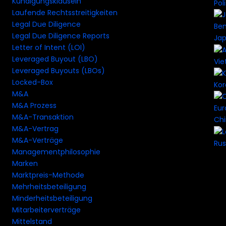
Kündigungsklauseln
Pol
Laufende Rechtsstreitigkeiten
Legal Due Diligence
Legal Due Diligence Reports
Ja
Letter of Intent (LOI)
Leveraged Buyout (LBO)
Vi
Leveraged Buyouts (LBOs)
Locked-Box
Ko
M&A
M&A Prozess
M&A-Transaktion
Ch
M&A-Vertrag
M&A-Verträge
Rus
Managementphilosophie
Marken
Marktpreis-Methode
Mehrheitsbeteiligung
Minderheitsbeteiligung
Mitarbeiterverträge
Mittelstand