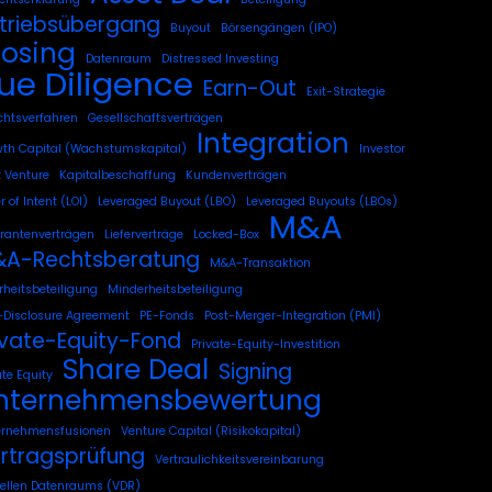
triebsübergang
Buyout
Börsengängen (IPO)
losing
Datenraum
Distressed Investing
ue Diligence
Earn-Out
Exit-Strategie
chtsverfahren
Gesellschaftsverträgen
Integration
th Capital (Wachstumskapital)
Investor
t Venture
Kapitalbeschaffung
Kundenverträgen
r of Intent (LOI)
Leveraged Buyout (LBO)
Leveraged Buyouts (LBOs)
M&A
erantenverträgen
Lieferverträge
Locked-Box
A-Rechtsberatung
M&A-Transaktion
heitsbeteiligung
Minderheitsbeteiligung
Disclosure Agreement
PE-Fonds
Post-Merger-Integration (PMI)
ivate-Equity-Fond
Private-Equity-Investition
Share Deal
Signing
ate Equity
nternehmensbewertung
ernehmensfusionen
Venture Capital (Risikokapital)
rtragsprüfung
Vertraulichkeitsvereinbarung
uellen Datenraums (VDR)