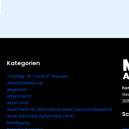
Kategorien
"Change-of-Control"-Klauseln
Absichtserklärung
ho
Allgemein
Geo
Arbeitsrecht
301
Asset Deal
Asset Deal mit Übernahme eines Geschäftsbereichs
Sc
Asset Purchase Agreement (APA)
Beteiligung
Absi