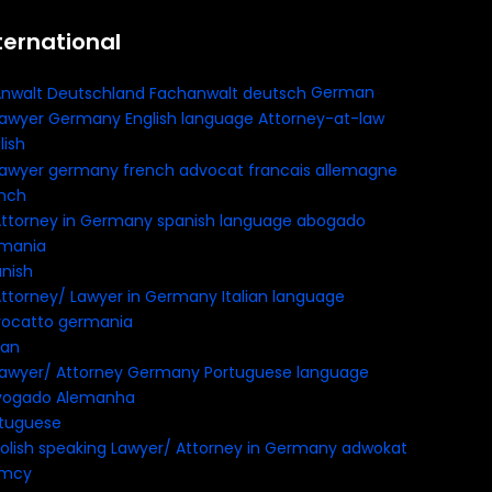
ternational
German
lish
nch
nish
ian
tuguese