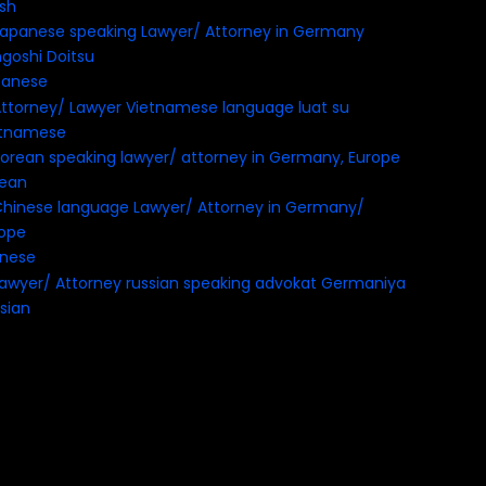
ish
panese
etnamese
rean
inese
sian