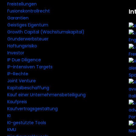
Freistellungen
In
Fusionskontrollrecht
Garantien
Geistiges Eigentum
Growth Capital (Wachstumskapital)
Grunderwerbsteuer
Eng
Haftungsrisiko
Investor
Fre
IP Due Diligence
IP-intensiven Targets
IP-Rechte
Spa
Joint Venture
Kapitalbeschaffung
Kauf einer Unternehmensbeteiligung
Ital
Kaufpreis
Kaufvertragsgestaltung
KI
Por
KI-gestützte Tools
KMU