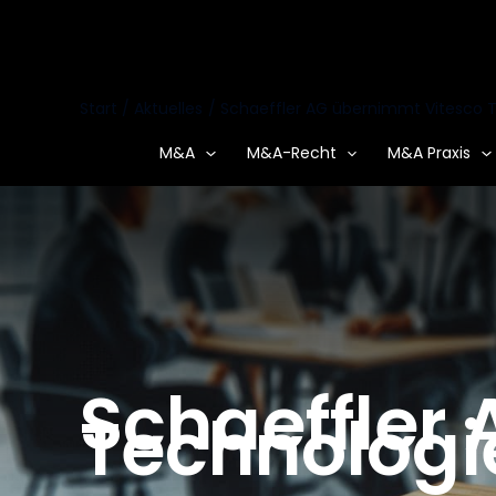
Zum
Inhalt
springen
Start
Aktuelles
Schaeffler AG übernimmt Vitesco 
M&A
M&A-Recht
M&A Praxis
Schaeffler
Technologi