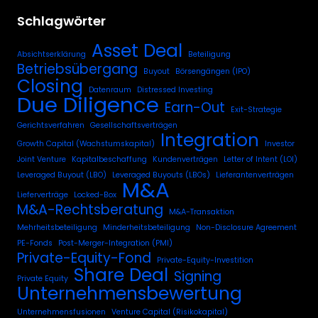
Schlagwörter
Asset Deal
Absichtserklärung
Beteiligung
Betriebsübergang
Buyout
Börsengängen (IPO)
Closing
Datenraum
Distressed Investing
Due Diligence
Earn-Out
Exit-Strategie
Gerichtsverfahren
Gesellschaftsverträgen
Integration
Growth Capital (Wachstumskapital)
Investor
Joint Venture
Kapitalbeschaffung
Kundenverträgen
Letter of Intent (LOI)
Leveraged Buyout (LBO)
Leveraged Buyouts (LBOs)
Lieferantenverträgen
M&A
Lieferverträge
Locked-Box
M&A-Rechtsberatung
M&A-Transaktion
Mehrheitsbeteiligung
Minderheitsbeteiligung
Non-Disclosure Agreement
PE-Fonds
Post-Merger-Integration (PMI)
Private-Equity-Fond
Private-Equity-Investition
Share Deal
Signing
Private Equity
Unternehmensbewertung
Unternehmensfusionen
Venture Capital (Risikokapital)