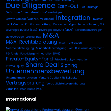
Datenraum
Distressed Investing
Due Diligence
Earn-Out
Exit-Strategie
Gerichtsverfahren
Gesellschaftsverträgen
Integration
Growth Capital (Wachstumskapital)
Investor
Joint Venture
Kapitalbeschaffung
Kundenverträgen
Letter of Intent (LOI)
Leveraged Buyout (LBO)
Leveraged Buyouts (LBOs)
Lieferantenverträgen
M&A
Lieferverträge
Locked-Box
M&A-Rechtsberatung
M&A-Transaktion
Mehrheitsbeteiligung
Minderheitsbeteiligung
Non-Disclosure Agreement
PE-Fonds
Post-Merger-Integration (PMI)
Private-Equity-Fond
Private-Equity-Investition
Share Deal
Signing
Private Equity
Unternehmensbewertung
Unternehmensfusionen
Venture Capital (Risikokapital)
Vertragsprüfung
Vertraulichkeitsvereinbarung
virtuellen Datenraums (VDR)
International
German