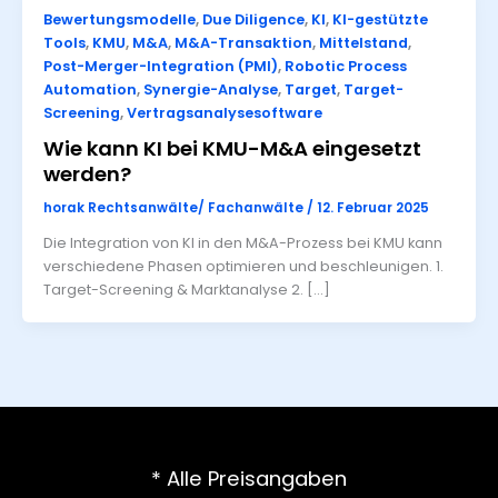
Bewertungsmodelle
,
Due Diligence
,
KI
,
KI-gestützte
Tools
,
KMU
,
M&A
,
M&A-Transaktion
,
Mittelstand
,
Post-Merger-Integration (PMI)
,
Robotic Process
Automation
,
Synergie-Analyse
,
Target
,
Target-
Screening
,
Vertragsanalysesoftware
Wie kann KI bei KMU-M&A eingesetzt
werden?
horak Rechtsanwälte/ Fachanwälte
/
12. Februar 2025
Die Integration von KI in den M&A-Prozess bei KMU kann
verschiedene Phasen optimieren und beschleunigen. 1.
Target-Screening & Marktanalyse 2. […]
* Alle Preisangaben