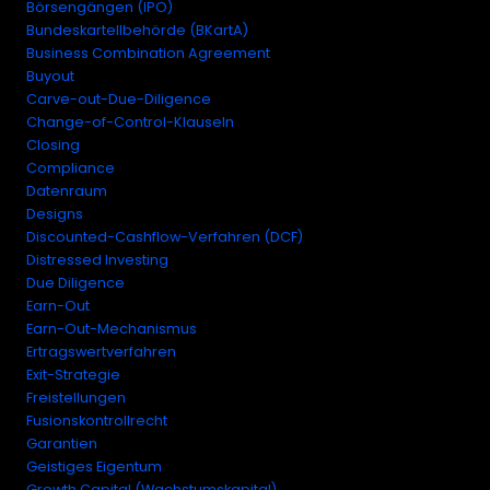
Börsengängen (IPO)
Bundeskartellbehörde (BKartA)
Business Combination Agreement
Buyout
Carve-out-Due-Diligence
Change-of-Control-Klauseln
Closing
Compliance
Datenraum
Designs
Discounted-Cashflow-Verfahren (DCF)
Distressed Investing
Due Diligence
Earn-Out
Earn-Out-Mechanismus
Ertragswertverfahren
Exit-Strategie
Freistellungen
Fusionskontrollrecht
Garantien
Geistiges Eigentum
Growth Capital (Wachstumskapital)