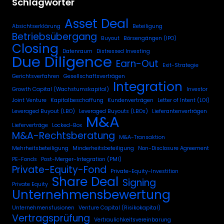
Schlagwörter
Asset Deal
Absichtserklärung
Beteiligung
Betriebsübergang
Buyout
Börsengängen (IPO)
Closing
Datenraum
Distressed Investing
Due Diligence
Earn-Out
Exit-Strategie
Gerichtsverfahren
Gesellschaftsverträgen
Integration
Growth Capital (Wachstumskapital)
Investor
Joint Venture
Kapitalbeschaffung
Kundenverträgen
Letter of Intent (LOI)
Leveraged Buyout (LBO)
Leveraged Buyouts (LBOs)
Lieferantenverträgen
M&A
Lieferverträge
Locked-Box
M&A-Rechtsberatung
M&A-Transaktion
Mehrheitsbeteiligung
Minderheitsbeteiligung
Non-Disclosure Agreement
PE-Fonds
Post-Merger-Integration (PMI)
Private-Equity-Fond
Private-Equity-Investition
Share Deal
Signing
Private Equity
Unternehmensbewertung
Unternehmensfusionen
Venture Capital (Risikokapital)
Vertragsprüfung
Vertraulichkeitsvereinbarung