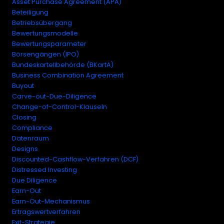
Asset Purchase Agreement (APA)
Beteiligung
Betriebsübergang
Bewertungsmodelle
Bewertungsparameter
Börsengängen (IPO)
Bundeskartellbehörde (BKartA)
Business Combination Agreement
Buyout
Carve-out-Due-Diligence
Change-of-Control-Klauseln
Closing
Compliance
Datenraum
Designs
Discounted-Cashflow-Verfahren (DCF)
Distressed Investing
Due Diligence
Earn-Out
Earn-Out-Mechanismus
Ertragswertverfahren
Exit-Strategie